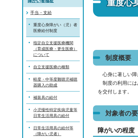
重度心
障がい者福祉
手当・支給
重度心身障がい（児）者
医療給付制度
指定自立支援医療機関
（育成医療・更生医療）
について
制度概要
自立支援医療の種類
心身に著しい障
軽度・中等度難聴児補聴
制度の利用にはあ
器購入の助成
を交付します。
補装具の給付
小児慢性特定疾病児童等
対象者の要
日常生活用具の給付
日常生活用具の給付等
障がいの程度
（障がい児者）