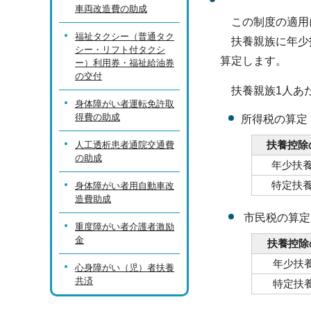
車両改造費の助成
この制度の適用に
福祉タクシー（普通タク
扶養親族に年少扶
シー・リフト付タクシ
算定します。
ー）利用券・福祉給油券
の交付
扶養親族1人あた
身体障がい者運転免許取
得費の助成
所得税の算定
扶養控除
人工透析患者通院交通費
の助成
年少扶
特定扶
身体障がい者用自動車改
造費助成
市民税の算定
重度障がい者介護者激励
金
扶養控除
年少扶
心身障がい（児）者扶養
共済
特定扶