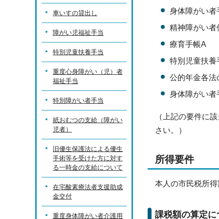
身体障がい者
車いすの貸出し
精神障がい者
障がい児福祉手当
療育手帳A
特別児童扶養手当
特別児童扶養
重度心身障がい（児）者
公的年金各法
福祉手当
身体障がい者
特別障がい者手当
（上記の要件に該
紙おむつの支給（障がい
児者）
さい。）
旧優生保護法による優生
所得要件
手術等を受けた方に対す
る一時金の支給について
本人の市民税所得割
在宅酸素療法者支援助成
金交付
課税額の算定に
重度身体障がい者介護用