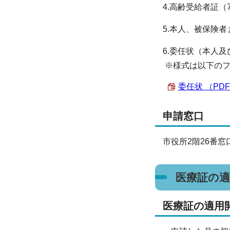
4.高齢受給者証
5.本人、被保険
6.委任状（本人
※様式は以下のフ
委任状 （PDF 
申請窓口
市役所2階26番
医療証の
医療証の適用