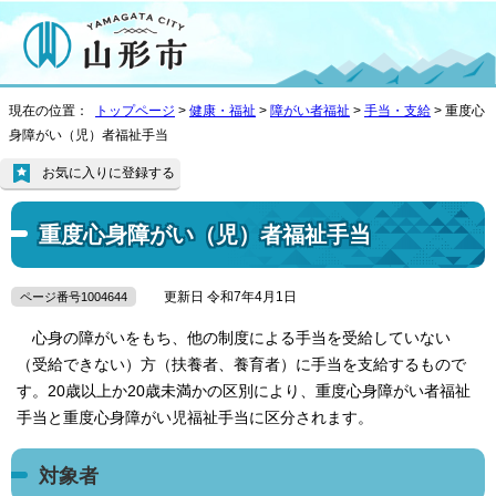
現在の位置：
トップページ
>
健康・福祉
>
障がい者福祉
>
手当・支給
> 重度心
身障がい（児）者福祉手当
お気に入りに登録する
重度心身障がい（児）者福祉手当
更新日 令和7年4月1日
ページ番号1004644
心身の障がいをもち、他の制度による手当を受給していない
（受給できない）方（扶養者、養育者）に手当を支給するもので
す。20歳以上か20歳未満かの区別により、重度心身障がい者福祉
手当と重度心身障がい児福祉手当に区分されます。
対象者