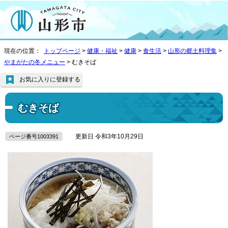
現在の位置：
トップページ
>
健康・福祉
>
健康
>
食生活
>
山形の郷土料理集
>
やまがたの冬メニュー
> むきそば
お気に入りに登録する
むきそば
更新日 令和3年10月29日
ページ番号1003391