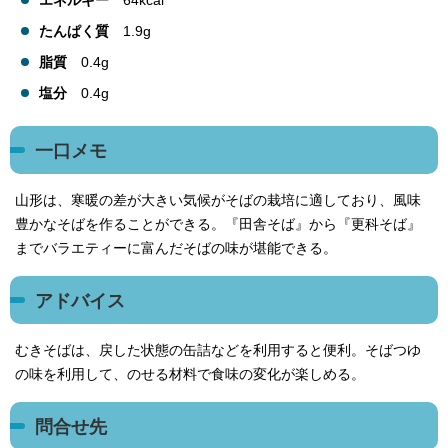
エネルギー
64kcal
たんぱく質
1.9g
脂質
0.4g
塩分
0.4g
一口メモ
山形は、寒暖の差が大きい気候がそばの栽培に適しており、風味
豊かなそばを作ることができる。『田舎そば』から『更科そば』
までバラエティーに富んだそばの味が堪能できる。
アドバイス
むきそばは、戻した状態の缶詰などを利用すると便利。そばつゆ
の味を利用して、のせる材料で食味の変化が楽しめる。
問合せ先