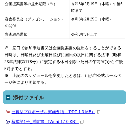
企画提案書等の提出期限（※）
令和8年2月19日（木曜）午後5
時まで
審査委員会（プレゼンテーション）
令和8年2月25日（水曜）
の開催
審査結果通知
令和8年3月上旬
※ 窓口で参加申込書又は企画提案書の提出をすることができる
日時は、日曜日及び土曜日並びに国民の祝日に関する法律（昭和
23年法律第178号）に規定する休日を除いた日の午前9時から午後
5時までとする。
※ 上記のスケジュールを変更したときは、山形市公式ホームペ
ージ等により周知する。
添付ファイル
公募型プロポーザル実施要領 （PDF 1.3 MB）
様式第1号_質問書 （Word 17.0 KB）