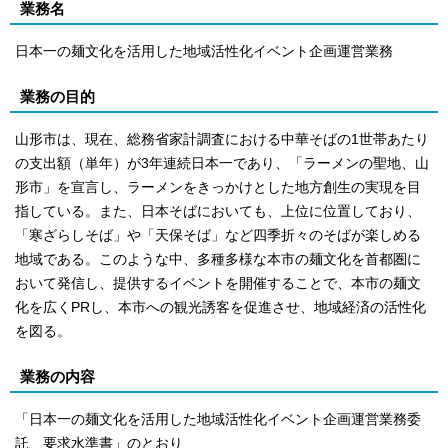
業務名
日本一の麺文化を活用した地域活性化イベント企画運営業務
業務の目的
山形市は、現在、総務省家計調査における中華そばの1世帯あたり
の支出額（単年）が3年連続日本一であり、「ラーメンの聖地、山
形市」を宣言し、ラーメンをきっかけとした地方創生の実現を目
指している。また、日本そばにおいても、上位に位置しており、
「寒ざらしそば」や「天保そば」など四季折々のそばが楽しめる
地域である。このような中、多種多様な本市の麺文化を首都圏に
おいて発信し、提供するイベントを開催することで、本市の麺文
化を広くPRし、本市への観光誘客を促進させ、地域経済の活性化
を図る。
業務の内容
「日本一の麺文化を活用した地域活性化イベント企画運営業務委
託 要求水準書」のとおり