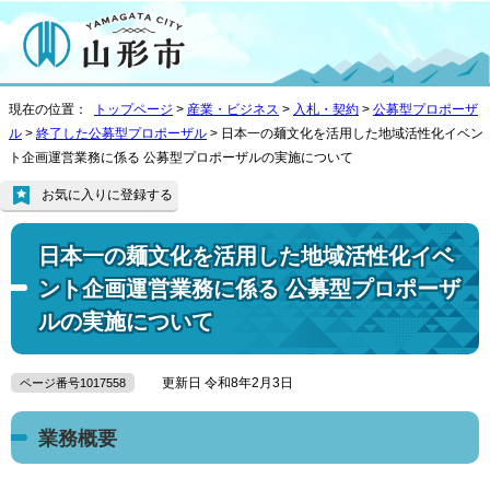
現在の位置：
トップページ
>
産業・ビジネス
>
入札・契約
>
公募型プロポーザ
ル
>
終了した公募型プロポーザル
> 日本一の麺文化を活用した地域活性化イベン
ト企画運営業務に係る 公募型プロポーザルの実施について
お気に入りに登録する
日本一の麺文化を活用した地域活性化イベ
ント企画運営業務に係る 公募型プロポーザ
ルの実施について
更新日 令和8年2月3日
ページ番号1017558
業務概要