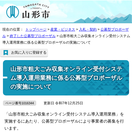
現在の位置：
トップページ
>
産業・ビジネス
>
入札・契約
>
公募型プロポーザ
ル
>
終了した公募型プロポーザル
> 山形市粗大ごみ収集オンライン受付システム
導入運用業務に係る公募型プロポーザルの実施について
お気に入りに登録する
山形市粗大ごみ収集オンライン受付システ
ム導入運用業務に係る公募型プロポーザル
の実施について
更新日 令和7年12月25日
ページ番号1016344
「山形市粗大ごみ収集オンライン受付システム導入運用業務」を
実施するにあたり、公募型プロポーザルにより事業者の募集を行
います。