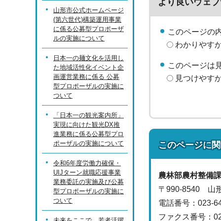
より良いウェブ
山形市公式ホームページ
(第六世代)構築運用事業
に係る公募型プロポーザ
このページの
ルの実施について
わかりやす
日本一の麺文化を活用し
このページは
た地域活性化イベント企
画運営業務に係る 公募
見つけやす
型プロポーザルの実施に
ついて
「日本一の観光案内所」
実現に向けた観光DX推
進業務に係る公募型プロ
ポーザルの実施について
このページに関
令和6年度労働力確保・
UIJターン就職応援事業
農林部
農村整備
業務委託の実施及び公募
〒990-8540 
型プロポーザルの実施に
ついて
電話番号：
023-
ファクス番号：023-
未来をここで。若者活躍