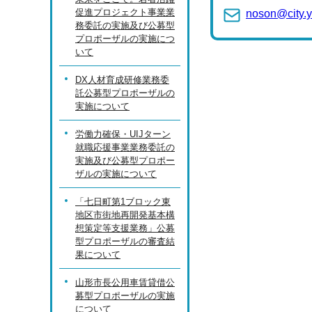
促進プロジェクト事業業
noson@city.y
務委託の実施及び公募型
プロポーザルの実施につ
いて
DX人材育成研修業務委
託公募型プロポーザルの
実施について
労働力確保・UIJターン
就職応援事業業務委託の
実施及び公募型プロポー
ザルの実施について
「七日町第1ブロック東
地区市街地再開発基本構
想策定等支援業務」公募
型プロポーザルの審査結
果について
山形市長公用車賃貸借公
募型プロポーザルの実施
について