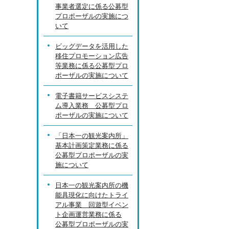
事業者選定に係る公募型
プロポーザルの実施につ
いて
ビッグデータを活用した
移住プロモーション広告
等業務に係る公募型プロ
ポーザルの実施について
電子書籍サービスシステ
ム導入業務 公募型プロ
ポーザルの実施について
「日本一の観光案内所」
基本計画策定業務に係る
公募型プロポーザルの実
施について
日本一の観光案内所の機
能具現化に向けたトライ
アル事業 回遊型イベン
ト企画運営業務に係る
公募型プロポーザルの実