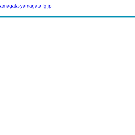
amagata-yamagata.lg.jp