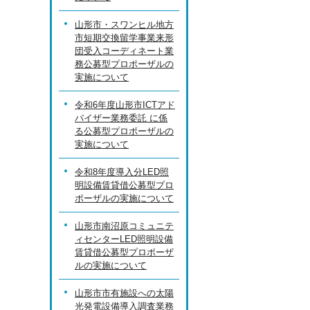
山形市・スワンヒル地方
市短期交換留学事業来形
団受入コーディネート業
務公募型プロポーザルの
実施について
令和6年度山形市ICTアド
バイザー業務委託 に係
る公募型プロポーザルの
実施について
令和8年度導入分LED照
明設備賃貸借公募型プロ
ポーザルの実施について
山形市南沼原コミュニテ
ィセンターLED照明設備
賃貸借公募型プロポーザ
ルの実施について
山形市市有施設への太陽
光発電設備導入調査業務