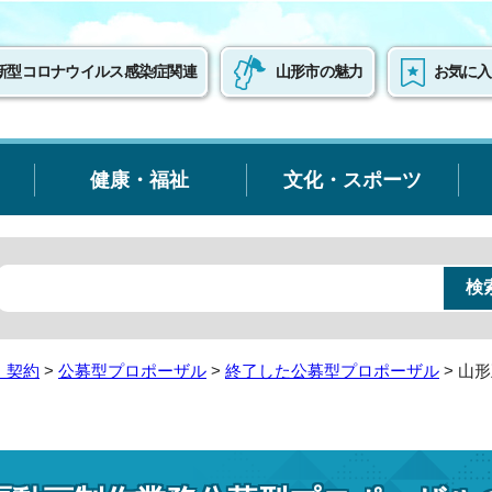
新型コロナウイルス感染症関連
山形市の魅力
お気に入
健康・福祉
文化・スポーツ
・契約
>
公募型プロポーザル
>
終了した公募型プロポーザル
> 山