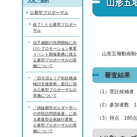
山形五
入札・契約
公募型プロポーザル
終了した公募型プロポー
ザル
旧千歳館の供用開始に向
けたプロモーション事業
山形五堰動画制作
イベント開催業務に係る
公募型プロポーザルの実
施について
審査結果
「旧大沼エリア街区構成
検討支援業務」委託に係
る公募型プロポーザルの
（1）受託候補者
実施について
（2）参加者数 
「姉妹都市ボルダー市へ
の市民訪問団派遣」に係
（3）得点 180
る募集型企画旅行業務
公募型プロポーザルの実
施について