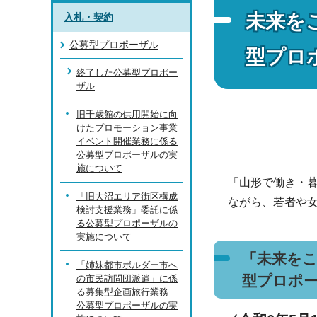
未来を
入札・契約
公募型プロポーザル
型プロ
終了した公募型プロポー
ザル
旧千歳館の供用開始に向
けたプロモーション事業
イベント開催業務に係る
公募型プロポーザルの実
施について
「山形で働き・
「旧大沼エリア街区構成
ながら、若者や
検討支援業務」委託に係
る公募型プロポーザルの
実施について
「未来を
「姉妹都市ボルダー市へ
型プロポ
の市民訪問団派遣」に係
る募集型企画旅行業務
公募型プロポーザルの実