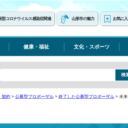
新型コロナウイルス感染症関連
山形市の魅力
お気に入
健康・福祉
文化・スポーツ
・契約
>
公募型プロポーザル
>
終了した公募型プロポーザル
> 未