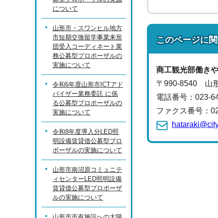
について
山形市・スワンヒル地方
市短期交換留学事業来形
このページに関
団受入コーディネート業
務公募型プロポーザルの
実施について
商工観光部
働き
〒990-8540 
令和6年度山形市ICTアド
バイザー業務委託 に係
電話番号：
023-
る公募型プロポーザルの
ファクス番号：023-
実施について
hataraki@cit
令和8年度導入分LED照
明設備賃貸借公募型プロ
ポーザルの実施について
山形市南沼原コミュニテ
ィセンターLED照明設備
賃貸借公募型プロポーザ
ルの実施について
山形市市有施設への太陽