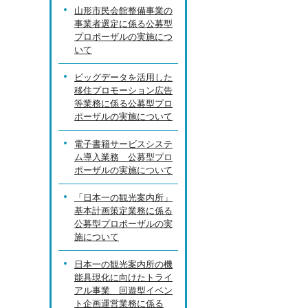
山形市民会館整備事業の
事業者選定に係る公募型
プロポーザルの実施につ
いて
ビッグデータを活用した
移住プロモーション広告
等業務に係る公募型プロ
ポーザルの実施について
電子書籍サービスシステ
ム導入業務 公募型プロ
ポーザルの実施について
「日本一の観光案内所」
基本計画策定業務に係る
公募型プロポーザルの実
施について
日本一の観光案内所の機
能具現化に向けたトライ
アル事業 回遊型イベン
ト企画運営業務に係る