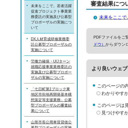
審査結果につ
未来をここで。若者活躍
促進プロジェクト事業業
務委託の実施及び公募型
未来をここで
プロポーザルの実施につ
いて
PDFファイルをご覧
DX人材育成研修業務委
ドウ）
からダウン
託公募型プロポーザルの
実施について
労働力確保・UIJターン
就職応援事業業務委託の
より良いウェブ
実施及び公募型プロポー
ザルの実施について
このページの
「七日町第1ブロック東
わかりやす
地区市街地再開発基本構
想策定等支援業務」公募
このページは
型プロポーザルの審査結
果について
見つけやす
山形市長公用車賃貸借公
募型プロポーザルの実施