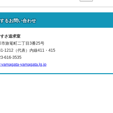
する
お問い合わせ
やすさ追求室
山形市旅篭町二丁目3番25号
641-1212（代表）
内線411・415
616-3535
y.yamagata-yamagata.lg.jp