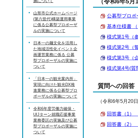
（令和6年5
施について
山形市公式ホームページ
公募型プロポーザ
(第六世代)構築運用事業
に係る公募型プロポーザ
基本仕様書 （PD
ルの実施について
様式第1号（参加
日本一の麺文化を活用し
様式第2号（誓約
た地域活性化イベント企
画運営業務に係る 公募
様式第3号（企画
型プロポーザルの実施に
ついて
様式第4号(質問書
「日本一の観光案内所」
実現に向けた観光DX推
質問への回答
進業務に係る公募型プロ
ポーザルの実施について
（令和6年5月20
令和6年度労働力確保・
回答書（1） （P
UIJターン就職応援事業
業務委託の実施及び公募
回答書（2） （P
型プロポーザルの実施に
ついて