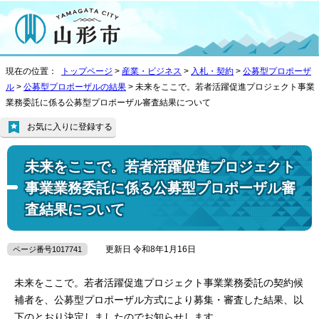
現在の位置：
トップページ
>
産業・ビジネス
>
入札・契約
>
公募型プロポーザ
ル
>
公募型プロポーザルの結果
> 未来をここで。若者活躍促進プロジェクト事業
業務委託に係る公募型プロポーザル審査結果について
お気に入りに登録する
未来をここで。若者活躍促進プロジェクト
事業業務委託に係る公募型プロポーザル審
査結果について
更新日 令和8年1月16日
ページ番号1017741
未来をここで。若者活躍促進プロジェクト事業業務委託の契約候
補者を、公募型プロポーザル方式により募集・審査した結果、以
下のとおり決定しましたのでお知らせします。