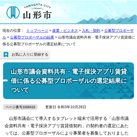
現在の位置：
トップページ
>
産業・ビジネス
>
入札・契約
>
公募型プロポーザ
ル
>
公募型プロポーザルの結果
> 山形市議会資料共有・電子採決アプリ賃貸借に
係る公募型プロポーザルの選定結果について
お気に入りに登録する
山形市議会資料共有・電子採決アプリ賃貸
借に係る公募型プロポーザルの選定結果に
ついて
更新日 令和3年10月28日
ページ番号1008416
山形市議会にて導入するタブレット端末で活用する「山形市議
会資料共有・電子採決アプリ賃貸借契約」の契約者の選定にあた
っては、公募型プロポーザルにより事業者を募集しておりました