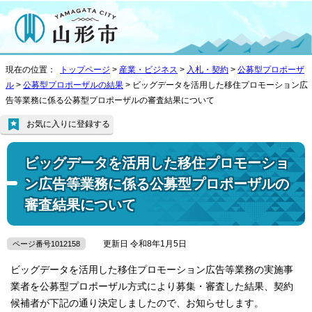
現在の位置：
トップページ
>
産業・ビジネス
>
入札・契約
>
公募型プロポーザ
ル
>
公募型プロポーザルの結果
> ビッグデータを活用した移住プロモーション広
告等業務に係る公募型プロポーザルの審査結果について
お気に入りに登録する
ビッグデータを活用した移住プロモーショ
ン広告等業務に係る公募型プロポーザルの
審査結果について
更新日 令和8年1月5日
ページ番号1012158
ビッグデータを活用した移住プロモーション広告等業務の実施事
業者を公募型プロポーザル方式により募集・審査した結果、契約
候補者が下記の通り決定しましたので、お知らせします。