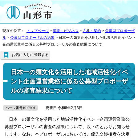
現在の位置：
トップページ
>
産業・ビジネス
>
入札・契約
>
公募型プロポーザ
ル
>
公募型プロポーザルの結果
> 日本一の麺文化を活用した地域活性化イベント
企画運営業務に係る公募型プロポーザルの審査結果について
お気に入りに登録する
日本一の麺文化を活用した地域活性化イベ
ント企画運営業務に係る公募型プロポーザ
ルの審査結果について
更新日 令和8年2月3日
ページ番号1017901
日本一の麺文化を活用した地域活性化イベント企画運営業務公
募型プロポーザルの審査の結果について、以下のとおりお知らせ
します。なお、本プロポーザルにおいては、優先交渉権者を決定