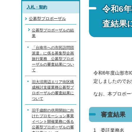
令和6
入札・契約
公募型プロポーザル
査結果
公募型プロポーザルの結
果
「台南市への市民訪問団
派遣」に係る募集型企画
旅行業務 公募型プロポ
ーザルの審査結果につい
て
令和6年度山形市
定しましたのでお
旧大沼周辺エリア街区構
成検討支援業務公募型プ
ロポーザルの審査結果に
なお、本プロポー
ついて
旧千歳館の供用開始に向
審査結果
けたプロモーション事業
イベント開催業務に係る
公募型プロポーザルの審
1 委託業務名