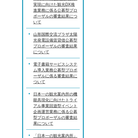
実現に向けた観光DX推
進業務に係る公募型プロ
ポーザルの審査結果につ
いて
山形国際交流プラザ太陽
光発電設備賃貸借公募型
プロポーザルの審査結果
について
電子書籍サービスシステ
ム導入業務公募型プロポ
ーザルに係る審査結果に
ついて
日本一の観光案内所の機
能具現化に向けたトライ
アル事業回遊型イベント
企画運営業務に係る公募
型プロポーザルの審査結
果について
「日本一の観光案内所」