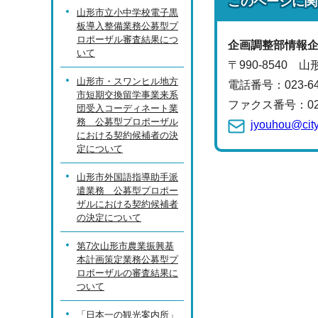
このページに関
山形市立小中学校電子黒
板導入整備業務公募型プ
ロポーザル審査結果につ
企画調整部
情報
いて
〒990-8540 
山形市・スワンヒル地方
電話番号：
023-
市短期交換留学事業来系
ファクス番号：023-
団受入コーディネート業
務 公募型プロポーザル
jyouhou@city
における契約候補者の決
定について
山形市外国語指導助手派
遣業務 公募型プロポー
ザルにおける契約候補者
の決定について
第7次山形市農業振興基
本計画策定業務公募型プ
ロポーザルの審査結果に
ついて
「日本一の観光案内所」