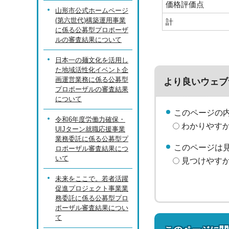
価格評価点
山形市公式ホームページ
(第六世代)構築運用事業
計
に係る公募型プロポーザ
ルの審査結果について
日本一の麺文化を活用し
た地域活性化イベント企
画運営業務に係る公募型
より良いウェブ
プロポーザルの審査結果
について
このページの
令和6年度労働力確保・
わかりやす
UIJターン就職応援事業
業務委託に係る公募型プ
このページは
ロポーザル審査結果につ
いて
見つけやす
未来をここで。若者活躍
促進プロジェクト事業業
務委託に係る公募型プロ
ポーザル審査結果につい
て