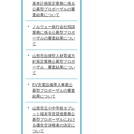
基本計画策定業務に係る
公募型プロポーザルの審
査結果について
ノルウェー旅行会社招請
業務に係る公募型プロポ
ーザルの審査結果につい
て
山形市自律型人材育成方
針策定業務公募型プロポ
ーザル 審査結果につい
て
EV充電設備導入事業公
募型プロポーザルの審査
結果について
山形市立小中学校タブレ
ット端末等賃貸借業務公
募型プロポーザルにおけ
る優先交渉権者の決定に
ついて