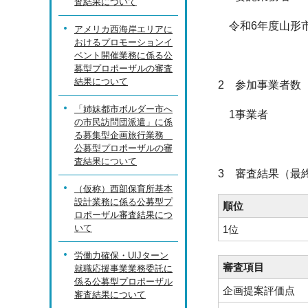
査結果について
令和6年度山形市
アメリカ西海岸エリアに
おけるプロモーションイ
ベント開催業務に係る公
募型プロポーザルの審査
結果について
2 参加事業者数
「姉妹都市ボルダー市へ
1事業者
の市民訪問団派遣」に係
る募集型企画旅行業務
公募型プロポーザルの審
査結果について
3 審査結果（最
（仮称）西部保育所基本
設計業務に係る公募型プ
順位
ロポーザル審査結果につ
いて
1位
労働力確保・UIJターン
審査項目
就職応援事業業務委託に
係る公募型プロポーザル
企画提案評価点
審査結果について