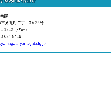
する
お問い合わせ
企画課
山形市旅篭町二丁目3番25号
641-1212（代表）
624-8416
.yamagata-yamagata.lg.jp