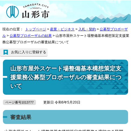
現在の位置：
トップページ
>
産業・ビジネス
>
入札・契約
>
公募型プロポーザ
ル
>
公募型プロポーザルの結果
> 山形市屋外スケート場整備基本構想策定支援業
務公募型プロポーザルの審査結果について
お気に入りに登録する
山形市屋外スケート場整備基本構想策定支
援業務公募型プロポーザルの審査結果につ
いて
更新日 令和6年5月20日
ページ番号1013777
審査結果