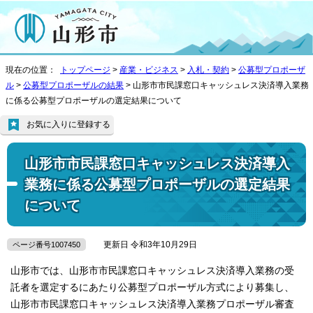
現在の位置：
トップページ
>
産業・ビジネス
>
入札・契約
>
公募型プロポーザ
ル
>
公募型プロポーザルの結果
> 山形市市民課窓口キャッシュレス決済導入業務
に係る公募型プロポーザルの選定結果について
お気に入りに登録する
山形市市民課窓口キャッシュレス決済導入
業務に係る公募型プロポーザルの選定結果
について
更新日 令和3年10月29日
ページ番号1007450
山形市では、山形市市民課窓口キャッシュレス決済導入業務の受
託者を選定するにあたり公募型プロポーザル方式により募集し、
山形市市民課窓口キャッシュレス決済導入業務プロポーザル審査