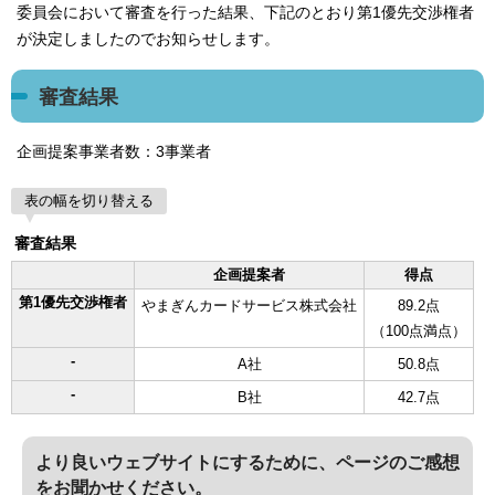
委員会において審査を行った結果、下記のとおり第1優先交渉権者
が決定しましたのでお知らせします。
審査結果
企画提案事業者数：3事業者
表の幅を切り替える
審査結果
企画提案者
得点
第1優先交渉権者
やまぎんカードサービス株式会社
89.2点
（100点満点）
-
A社
50.8点
-
B社
42.7点
より良いウェブサイトにするために、ページのご感想
をお聞かせください。