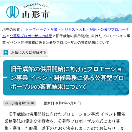
現在の位置：
トップページ
>
産業・ビジネス
>
入札・契約
>
公募型プロポーザ
ル
>
公募型プロポーザルの結果
> 旧千歳館の供用開始に向けたプロモーション事
業 イベント開催業務に係る公募型プロポーザルの審査結果について
お気に入りに登録する
旧千歳館の供用開始に向けたプロモーショ
ン事業 イベント開催業務に係る公募型プロ
ポーザルの審査結果について
更新日 令和8年6月10日
ページ番号1018916
旧千歳館の供用開始に向けたプロモーション事業 イベント開催
業務委託の優先交渉権者を、公募型プロポーザル方式により募
集・審査した結果、以下のとおり決定しましたのでお知らせしま