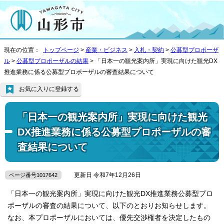
現在の位置：
トップページ
>
産業・ビジネス
>
入札・契約
>
公募型プロポーザ
ル
>
公募型プロポーザルの結果
> 「日本一の観光案内所」実現に向けた観光DX
推進業務に係る公募型プロポーザルの審査結果について
お気に入りに登録する
「日本一の観光案内所」実現に向けた観光
DX推進業務に係る公募型プロポーザルの審
査結果について
更新日 令和7年12月26日
ページ番号1017642
「日本一の観光案内所」実現に向けた観光DX推進業務公募型プロ
ポーザルの審査の結果について、以下のとおりお知らせします。
なお、本プロポーザルにおいては、優先交渉権者を決定したもの