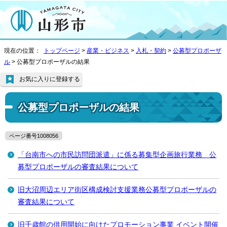
現在の位置：
トップページ
>
産業・ビジネス
>
入札・契約
>
公募型プロポーザ
ル
> 公募型プロポーザルの結果
お気に入りに登録する
公募型プロポーザルの結果
ページ番号1008056
「台南市への市民訪問団派遣」に係る募集型企画旅行業務 公
募型プロポーザルの審査結果について
旧大沼周辺エリア街区構成検討支援業務公募型プロポーザルの
審査結果について
旧千歳館の供用開始に向けたプロモーション事業 イベント開催