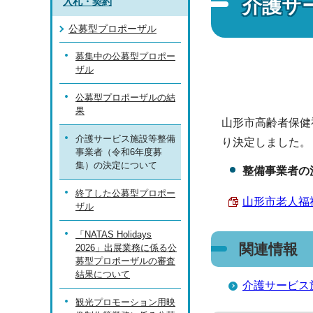
介護サ
入札・契約
公募型プロポーザル
募集中の公募型プロポー
ザル
公募型プロポーザルの結
果
山形市高齢者保健
介護サービス施設等整備
り決定しました。
事業者（令和6年度募
集）の決定について
整備事業者の
終了した公募型プロポー
山形市老人福祉
ザル
「NATAS Holidays
関連情報
2026」出展業務に係る公
募型プロポーザルの審査
結果について
介護サービス
観光プロモーション用映