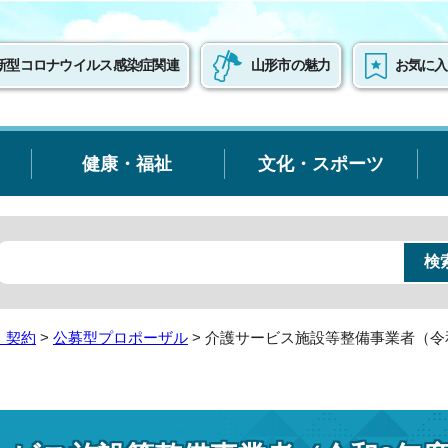
新型コロナウイルス感染症関連
山形市の魅力
お気に入
健康・福祉
文化・スポーツ
・契約
>
公募型プロポーザル
> 介護サービス施設等整備事業者（令