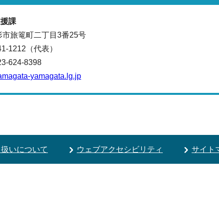
支援課
山形市旅篭町二丁目3番25号
641-1212（代表）
624-8398
amagata-yamagata.lg.jp
り扱いについて
ウェブアクセシビリティ
サイト