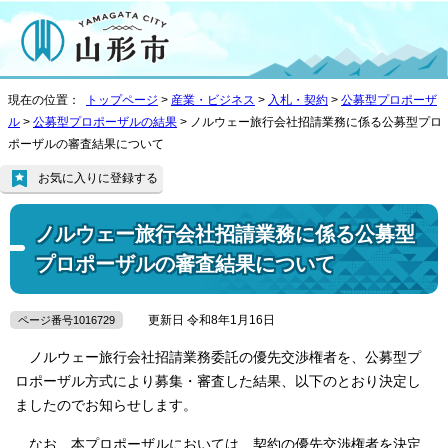
現在の位置：
トップページ
>
産業・ビジネス
>
入札・契約
>
公募型プロポーザ
ル
>
公募型プロポーザルの結果
> ノルウェー旅行会社招請業務に係る公募型プロ
ポーザルの審査結果について
お気に入りに登録する
ノルウェー旅行会社招請業務に係る公募型
プロポーザルの審査結果について
更新日 令和8年1月16日
ページ番号1016729
ノルウェー旅行会社招請業務委託の優先交渉権者を、公募型プ
ロポーザル方式により募集・審査した結果、以下のとおり決定し
ましたのでお知らせします。
なお、本プロポーザルにおいては、契約の優先交渉権者を決定