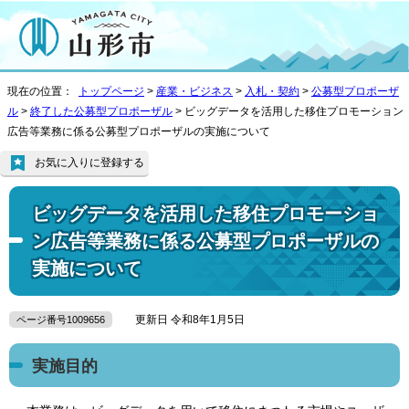
現在の位置：
トップページ
>
産業・ビジネス
>
入札・契約
>
公募型プロポーザ
ル
>
終了した公募型プロポーザル
> ビッグデータを活用した移住プロモーション
広告等業務に係る公募型プロポーザルの実施について
お気に入りに登録する
ビッグデータを活用した移住プロモーショ
ン広告等業務に係る公募型プロポーザルの
実施について
更新日 令和8年1月5日
ページ番号1009656
実施目的