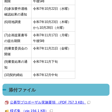
期限
午後5時
(5)参加要件適格
令和7年10月22日（水曜）
確認結果の通知
(6)現地調査
令和7年10月23日（木曜）
から10月28日（火曜）
(7)企画提案書等
令和7年11月17日（月曜）
の提出期限
午後5時
(8)審査委員会の
令和7年11月21日（金曜）
開催
(9)審査結果の通
令和7年11月下旬
知
(10)契約締結
令和7年12月中旬
添付ファイル
公募型プロポーザル実施要領 （PDF 757.3 KB）
様式集 （zip 194.1 KB）