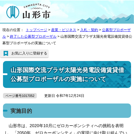
現在の位置：
トップページ
>
産業・ビジネス
>
入札・契約
>
公募型プロポーザ
ル
>
終了した公募型プロポーザル
> 山形国際交流プラザ太陽光発電設備賃貸借公
募型プロポーザルの実施について
お気に入りに登録する
山形国際交流プラザ太陽光発電設備賃貸借
公募型プロポーザルの実施について
更新日 令和7年12月24日
ページ番号1017052
実施目的
山形市は、2020年10月にゼロカーボンシティへの挑戦を表明
し、「2050年 ゼロカーボンシティ」の実現に向け取り組んでい