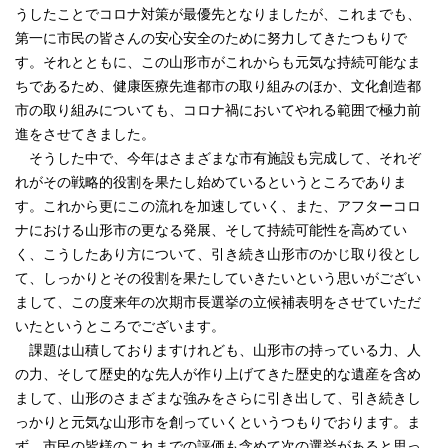
うしたことでコロナ対策が最優先となりましたが、これまでも、
第一に市民の皆さんの安心安全のために努力してきたつもりで
す。それとともに、この山形市がこれからも元気な持続可能なま
ちであるため、健康医療先進都市の取り組みのほか、文化創造都
市の取り組みについても、コロナ禍においてやれる範囲で極力前
進をさせてきました。
そうした中で、今年はさまざまな市有施設も完成して、それぞ
れがその戦略的役割を果たし始めているというところでありま
す。これから更にこの流れを加速していく、また、アフターコロ
ナにおける山形市の更なる発展、そして持続可能性を高めてい
く、こうしたあり方について、引き続き山形市のかじ取り役とし
て、しっかりとその役割を果たしていきたいという思いがござい
まして、この度来年の次期市長選挙の立候補表明をさせていただ
いたというところでございます。
課題は山積しておりますけれども、山形市の持っている力、人
の力、そして歴史的な先人が作り上げてきた歴史的な遺産を含め
まして、山形のさまざまな強みをさらに引き出して、引き続きし
っかりと元気な山形市を創っていくというつもりでおります。ま
ず、市民の皆様のこれまでの評価も含めて次の選挙があると思っ