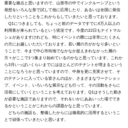
重要な拠点と思いますので、山形市の中でインクルーシブという
発想をいろんな形で試して他に応用したり、あるいは全国に発信
したりということをこれからもしていきたいと思っております。
Q1につきましても、ちょっと前のデータですでに4万人以上の
利用客が来られているという状況です。今度の22日もナイトマル
シェがありますけれども、特にイベントの際には非常にたくさん
の方にお越しいただいております。若い層の方がかなり多いとい
うことで、今まで中心市街地でなかなか捉えきれなかった層の
方々がここで1つ集まり始めているのかなと思っています。これか
ら3月いっぱいくらいまでにはほとんどのテナントが埋まるという
ことになろうかと思っていますので、中身を更に充実させて、そ
のテナントに入っている皆さんのほか、さまざまなワークショッ
プ、イベント、いろいろな展示なども行って、その活動をさらに
活発にしていくということを考えております。Q1はそうした動き
が必要な施設でありますので、それをいかにああいった場ででき
るかということがこれからの課題かなと思っています。
どちらの施設も、整備したからには徹底的に活用するというこ
とで頑張っていきたいと思います。