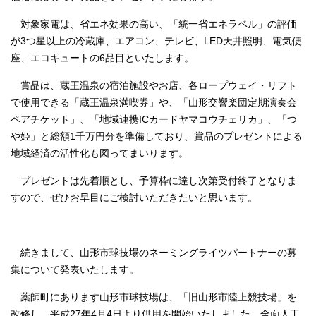
対象家電は、省エネ効果の高い、「統一省エネラベル」の評価
が3つ星以上の冷蔵庫、エアコン、テレビ、LED天井照明、電気便
座、エコキュートの6品目といたします。
賞品は、蔵王温泉の宿泊施設やお店、各ロープウェイ・リフト
で使用できる「蔵王温泉満喫券」や、「山形交響楽団定期演奏会
ペアチケット」、「地域連携ICカードヤマコウチェリカ」、「つ
や姫」と総額1千万円分を準備しており、賞品のプレゼントによる
地域経済の活性化も図ってまいります。
プレゼントは先着順とし、予算枠に達し次第受付終了となりま
すので、ぜひお早目にご検討いただきたいと思います。
続きまして、山形市球技場のネーミングライツパートナーの募
集について発表いたします。
薬師町にあります山形市球技場は、「旧山形市陸上競技場」を
改修し、平成27年4月4日より供用を開始いたしました。全面人工