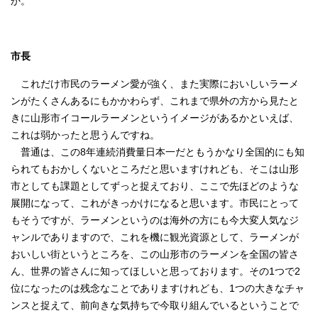
か。
市長
これだけ市民のラーメン愛が強く、また実際においしいラーメ
ンがたくさんあるにもかかわらず、これまで県外の方から見たと
きに山形市イコールラーメンというイメージがあるかといえば、
これは弱かったと思うんですね。
普通は、この8年連続消費量日本一だともうかなり全国的にも知
られてもおかしくないところだと思いますけれども、そこは山形
市としても課題としてずっと捉えており、ここで先ほどのような
展開になって、これがきっかけになると思います。市民にとって
もそうですが、ラーメンというのは海外の方にも今大変人気なジ
ャンルでありますので、これを機に観光資源として、ラーメンが
おいしい街というところを、この山形市のラーメンを全国の皆さ
ん、世界の皆さんに知ってほしいと思っております。その1つで2
位になったのは残念なことでありますけれども、1つの大きなチャ
ンスと捉えて、前向きな気持ちで今取り組んでいるということで