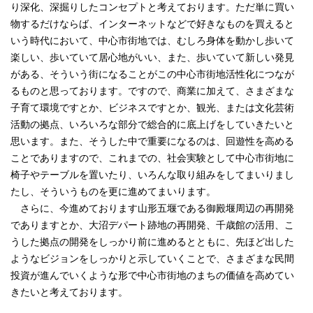
り深化、深掘りしたコンセプトと考えております。ただ単に買い
物するだけならば、インターネットなどで好きなものを買えると
いう時代において、中心市街地では、むしろ身体を動かし歩いて
楽しい、歩いていて居心地がいい、また、歩いていて新しい発見
がある、そういう街になることがこの中心市街地活性化につなが
るものと思っております。ですので、商業に加えて、さまざまな
子育て環境ですとか、ビジネスですとか、観光、または文化芸術
活動の拠点、いろいろな部分で総合的に底上げをしていきたいと
思います。また、そうした中で重要になるのは、回遊性を高める
ことでありますので、これまでの、社会実験として中心市街地に
椅子やテーブルを置いたり、いろんな取り組みをしてまいりまし
たし、そういうものを更に進めてまいります。
さらに、今進めております山形五堰である御殿堰周辺の再開発
でありますとか、大沼デパート跡地の再開発、千歳館の活用、こ
うした拠点の開発をしっかり前に進めるとともに、先ほど出した
ようなビジョンをしっかりと示していくことで、さまざまな民間
投資が進んでいくような形で中心市街地のまちの価値を高めてい
きたいと考えております。