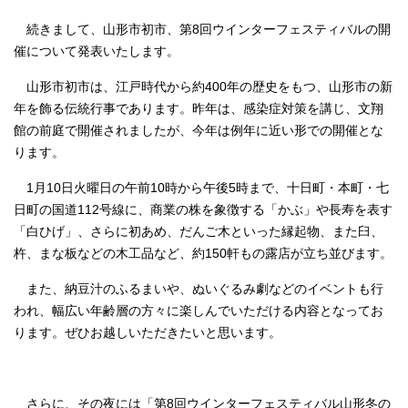
続きまして、山形市初市、第8回ウインターフェスティバルの開
催について発表いたします。
山形市初市は、江戸時代から約400年の歴史をもつ、山形市の新
年を飾る伝統行事であります。昨年は、感染症対策を講じ、文翔
館の前庭で開催されましたが、今年は例年に近い形での開催とな
ります。
1月10日火曜日の午前10時から午後5時まで、十日町・本町・七
日町の国道112号線に、商業の株を象徴する「かぶ」や長寿を表す
「白ひげ」、さらに初あめ、だんご木といった縁起物、また臼、
杵、まな板などの木工品など、約150軒もの露店が立ち並びます。
また、納豆汁のふるまいや、ぬいぐるみ劇などのイベントも行
われ、幅広い年齢層の方々に楽しんでいただける内容となってお
ります。ぜひお越しいただきたいと思います。
さらに、その夜には「第8回ウインターフェスティバル山形冬の