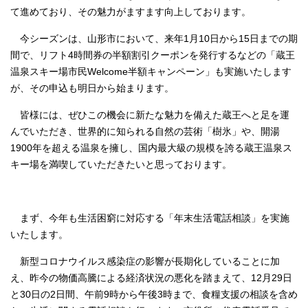
て進めており、その魅力がますます向上しております。
今シーズンは、山形市において、来年1月10日から15日までの期
間で、リフト4時間券の半額割引クーポンを発行するなどの「蔵王
温泉スキー場市民Welcome半額キャンペーン」も実施いたします
が、その申込も明日から始まります。
皆様には、ぜひこの機会に新たな魅力を備えた蔵王へと足を運
んでいただき、世界的に知られる自然の芸術「樹氷」や、開湯
1900年を超える温泉を擁し、国内最大級の規模を誇る蔵王温泉ス
キー場を満喫していただきたいと思っております。
まず、今年も生活困窮に対応する「年末生活電話相談」を実施
いたします。
新型コロナウイルス感染症の影響が長期化していることに加
え、昨今の物価高騰による経済状況の悪化を踏まえて、12月29日
と30日の2日間、午前9時から午後3時まで、食糧支援の相談を含め