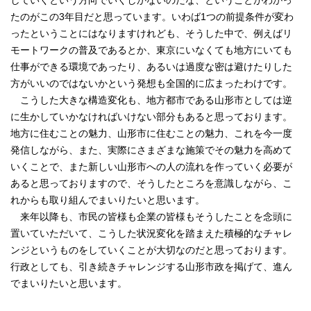
していくという方向でいくしかないのだな、ということがわかっ
たのがこの3年目だと思っています。いわば1つの前提条件が変わ
ったということにはなりますけれども、そうした中で、例えばリ
モートワークの普及であるとか、東京にいなくても地方にいても
仕事ができる環境であったり、あるいは過度な密は避けたりした
方がいいのではないかという発想も全国的に広まったわけです。
こうした大きな構造変化も、地方都市である山形市としては逆
に生かしていかなければいけない部分もあると思っております。
地方に住むことの魅力、山形市に住むことの魅力、これを今一度
発信しながら、また、実際にさまざまな施策でその魅力を高めて
いくことで、また新しい山形市への人の流れを作っていく必要が
あると思っておりますので、そうしたところを意識しながら、こ
れからも取り組んでまいりたいと思います。
来年以降も、市民の皆様も企業の皆様もそうしたことを念頭に
置いていただいて、こうした状況変化を踏まえた積極的なチャレ
ンジというものをしていくことが大切なのだと思っております。
行政としても、引き続きチャレンジする山形市政を掲げて、進ん
でまいりたいと思います。