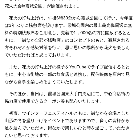
花火大会in霞城公園」が開催されます。
花火の打ち上げは、午後6時30分から霞城公園にて行い、今年度
は3年ぶりに桟敷席を設けます。霞城公園内の最上義光像周辺に無
料の特別桟敷席をご用意し、先着で1，000名の方に開放するとと
もに、「街なか全部が桟敷席」のコンセプトのもと、観覧される
方それぞれが感染対策を行い、思い思いの場所から花火を楽しん
でいただければと思っております。
また、花火の打ち上げの様子をYouTubeでライブ配信するとと
もに、中心市街地の一部の飲食店と連携し、配信映像を店内で見
ながら食事を楽しめるようにいたします。
そのほか、当日は、霞城公園東大手門周辺にて、中心商店街の
協力店で使用できるクーポン券も配布いたします。
初市、ウインターフェスティバルともに、街なかを会場とした
山形の冬を盛り上げるイベントでありますので、多くの皆様から
足を運んでいただき、街なかで楽しいひと時を過ごしていただき
たいと思っております。