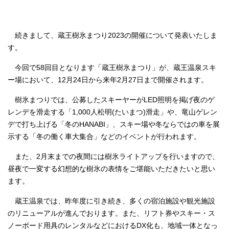
続きまして、蔵王樹氷まつり2023の開催について発表いたしま
す。
今回で58回目となります「蔵王樹氷まつり」が、蔵王温泉スキ
ー場において、12月24日から来年2月27日まで開催されます。
樹氷まつりでは、公募したスキーヤーがLED照明を掲げ夜のゲ
レンデを滑走する「1,000人松明(たいまつ)滑走」や、竜山ゲレン
デで打ち上げる「冬のHANABI」、スキー場や冬ならではの車を展
示する「冬の働く車大集合」などのイベントが行われます。
また、2月末までの夜間には樹氷ライトアップを行いますので、
昼夜で一変する幻想的な樹氷の表情をご堪能いただきたいと思い
ます。
蔵王温泉では、昨年度に引き続き、多くの宿泊施設や観光施設
のリニューアルが進んでおります。また、リフト券やスキー・ス
ノーボード用具のレンタルなどにおけるDX化も、地域一体となっ