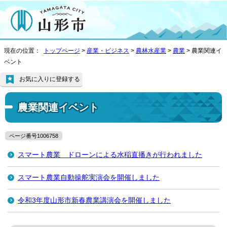
現在の位置：
トップページ
>
産業・ビジネス
>
農林水産業
>
農業
> 農業関連イ
ベント
お気に入りに登録する
農業関連イベント
ページ番号1006758
スマート農業 ドローンによる水稲直播きが行われました
スマート農業自動操舵実演会を開催しました
令和3年度山形市新春農業講演会を開催しました