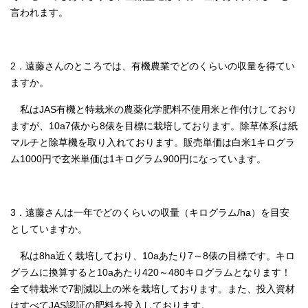
言われます。
2．遠藤さんのところでは、有機農業でどのくらいの収量を得てい
ますか。
私はJAS有機と特栽米の農薬化学肥料不使用米と作付けしており
ますが、10a7俵から8俵を目標に栽培しております。除草体系は紙
マルチと除草機を取り入れております。販売単価は白米1キログラ
ム1000円で玄米単価は1キログラム900円になっています。
3．遠藤さんは一年でどのくらいの収量（キログラム/ha）を目安
としていますか。
私は8ha近く栽培しており、10aあたり7～8俵の目標です。キロ
グラムに換算すると10aあたり420～480キログラムとなります！
全て特栽米で7割減以上の米を栽培しております。また、投入資材
はすべてJAS認証の肥料を投入しております。