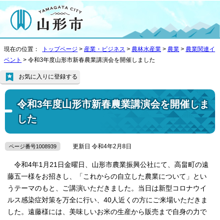
現在の位置：
トップページ
>
産業・ビジネス
>
農林水産業
>
農業
>
農業関連イ
ベント
> 令和3年度山形市新春農業講演会を開催しました
お気に入りに登録する
令和3年度山形市新春農業講演会を開催しま
した
更新日 令和4年2月8日
ページ番号1008939
令和4年1月21日金曜日、山形市農業振興公社にて、高畠町の遠
藤五一様をお招きし、「これからの自立した農業について」とい
うテーマのもと、ご講演いただきました。当日は新型コロナウイ
ルス感染症対策を万全に行い、40人近くの方にご来場いただきま
した。遠藤様には、美味しいお米の生産から販売まで自身の力で