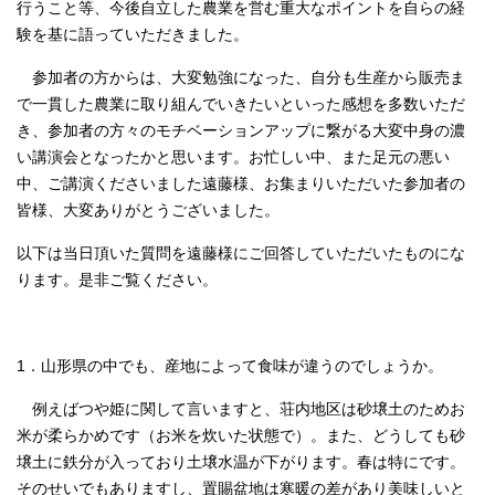
行うこと等、今後自立した農業を営む重大なポイントを自らの経
験を基に語っていただきました。
参加者の方からは、大変勉強になった、自分も生産から販売ま
で一貫した農業に取り組んでいきたいといった感想を多数いただ
き、参加者の方々のモチベーションアップに繋がる大変中身の濃
い講演会となったかと思います。お忙しい中、また足元の悪い
中、ご講演くださいました遠藤様、お集まりいただいた参加者の
皆様、大変ありがとうございました。
以下は当日頂いた質問を遠藤様にご回答していただいたものにな
ります。是非ご覧ください。
1．山形県の中でも、産地によって食味が違うのでしょうか。
例えばつや姫に関して言いますと、荘内地区は砂壌土のためお
米が柔らかめです（お米を炊いた状態で）。また、どうしても砂
壌土に鉄分が入っており土壌水温が下がります。春は特にです。
そのせいでもありますし、置賜盆地は寒暖の差があり美味しいと