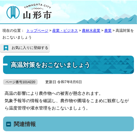
現在の位置：
トップページ
>
産業・ビジネス
>
農林水産業
>
農業
> 高温対策を
おこないましょう
お気に入りに登録する
高温対策をおこないましょう
更新日 令和7年8月6日
ページ番号1014220
高温の影響により農作物への被害が懸念されます。
気象予報等の情報を確認し、農作物や圃場をこまめに観察しなが
ら温度管理や灌水管理をおこないましょう。
関連情報