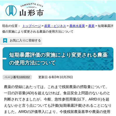
現在の位置：
トップページ
>
産業・ビジネス
>
農林水産業
>
農業
> 短期暴露評
価の実施により変更される農薬の使用方法について
お気に入りに登録する
短期暴露評価の実施により変更される農薬
の使用方法について
更新日 令和3年10月29日
ページ番号1005332
農薬の登録にあたっては、これまで残留農薬の摂取量について、
一日の許容量(ADI)を超えなければ、食品安全上問題のないものと
判断されてきましたが、今般、急性参照用量(以下、ARfD※)を超
えないかと言う点についても評価(短期暴露評価)されることになり
ました。ARfDの評価導入により、今後残留農薬基準や農薬の使用