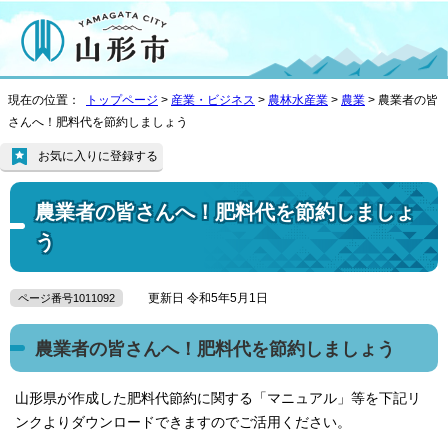
現在の位置：
トップページ
>
産業・ビジネス
>
農林水産業
>
農業
> 農業者の皆
さんへ！肥料代を節約しましょう
お気に入りに登録する
農業者の皆さんへ！肥料代を節約しましょ
う
更新日 令和5年5月1日
ページ番号1011092
農業者の皆さんへ！肥料代を節約しましょう
山形県が作成した肥料代節約に関する「マニュアル」等を下記リ
ンクよりダウンロードできますのでご活用ください。