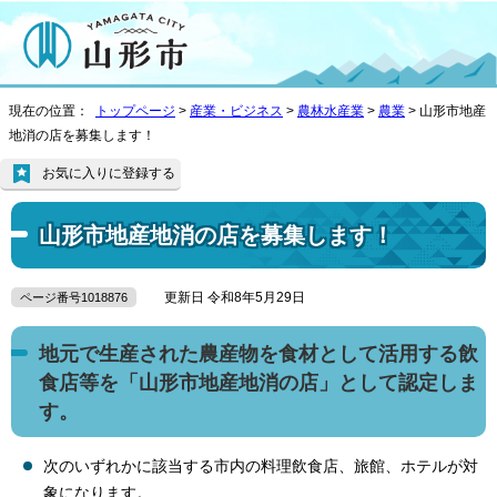
現在の位置：
トップページ
>
産業・ビジネス
>
農林水産業
>
農業
> 山形市地産
地消の店を募集します！
お気に入りに登録する
山形市地産地消の店を募集します！
更新日 令和8年5月29日
ページ番号1018876
地元で生産された農産物を食材として活用する飲
食店等を「山形市地産地消の店」として認定しま
す。
次のいずれかに該当する市内の料理飲食店、旅館、ホテルが対
象になります。