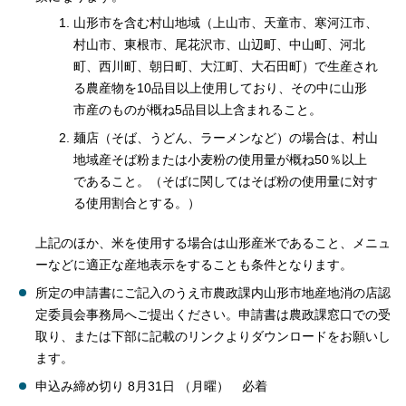
山形市を含む村山地域（上山市、天童市、寒河江市、
村山市、東根市、尾花沢市、山辺町、中山町、河北
町、西川町、朝日町、大江町、大石田町）で生産され
る農産物を10品目以上使用しており、その中に山形
市産のものが概ね5品目以上含まれること。
麺店（そば、うどん、ラーメンなど）の場合は、村山
地域産そば粉または小麦粉の使用量が概ね50％以上
であること。（そばに関してはそば粉の使用量に対す
る使用割合とする。）
上記のほか、米を使用する場合は山形産米であること、メニュ
ーなどに適正な産地表示をすることも条件となります。
所定の申請書にご記入のうえ市農政課内山形市地産地消の店認
定委員会事務局へご提出ください。申請書は農政課窓口での受
取り、または下部に記載のリンクよりダウンロードをお願いし
ます。
申込み締め切り 8月31日 （月曜） 必着