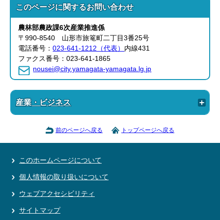
このページに関する
お問い合わせ
農林部
農政課
6次産業推進係
〒990-8540 山形市旅篭町二丁目3番25号
電話番号：
023-641-1212（代表）
内線431
ファクス番号：023-641-1865
nousei@city.yamagata-yamagata.lg.jp
産業・ビジネス
前のページへ戻る
トップページへ戻る
このホームページについて
個人情報の取り扱いについて
ウェブアクセシビリティ
サイトマップ