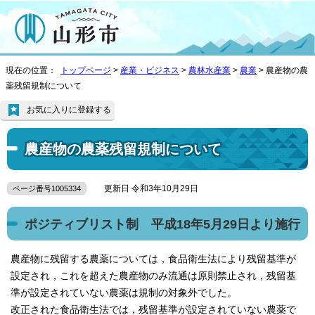
現在の位置：
トップページ
>
産業・ビジネス
>
農林水産業
>
農業
> 農産物の農
薬残留規制について
お気に入りに登録する
農産物の農薬残留規制について
更新日 令和3年10月29日
ページ番号1005334
ポジティブリスト制 平成18年5月29日より施行
農産物に残留する農薬については，食品衛生法により残留基準が
設定され，これを超えた農産物のみ流通は原則禁止され，残留基
準が設定されていない農薬は規制の対象外でした。
改正された食品衛生法では，残留基準が設定されていない農薬で