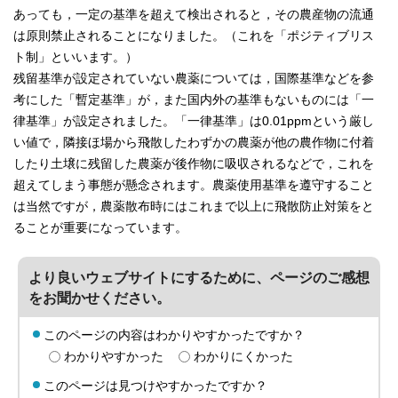
あっても，一定の基準を超えて検出されると，その農産物の流通
は原則禁止されることになりました。（これを「ポジティブリス
ト制」といいます。）
残留基準が設定されていない農薬については，国際基準などを参
考にした「暫定基準」が，また国内外の基準もないものには「一
律基準」が設定されました。「一律基準」は0.01ppmという厳し
い値で，隣接ほ場から飛散したわずかの農薬が他の農作物に付着
したり土壌に残留した農薬が後作物に吸収されるなどで，これを
超えてしまう事態が懸念されます。農薬使用基準を遵守すること
は当然ですが，農薬散布時にはこれまで以上に飛散防止対策をと
ることが重要になっています。
より良いウェブサイトにするために、ページのご感想
をお聞かせください。
このページの内容はわかりやすかったですか？
わかりやすかった
わかりにくかった
このページは見つけやすかったですか？