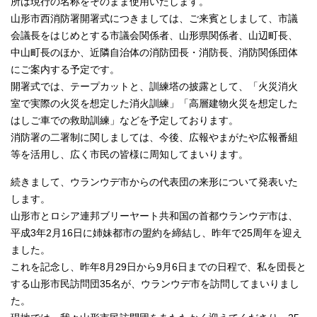
所は現行の名称をそのまま使用いたします。
山形市西消防署開署式につきましては、ご来賓としまして、市議
会議長をはじめとする市議会関係者、山形県関係者、山辺町長、
中山町長のほか、近隣自治体の消防団長・消防長、消防関係団体
にご案内する予定です。
開署式では、テープカットと、訓練塔の披露として、「火災消火
室で実際の火災を想定した消火訓練」「高層建物火災を想定した
はしご車での救助訓練」などを予定しております。
消防署の二署制に関しましては、今後、広報やまがたや広報番組
等を活用し、広く市民の皆様に周知してまいります。
続きまして、ウランウデ市からの代表団の来形について発表いた
します。
山形市とロシア連邦ブリーヤート共和国の首都ウランウデ市は、
平成3年2月16日に姉妹都市の盟約を締結し、昨年で25周年を迎え
ました。
これを記念し、昨年8月29日から9月6日までの日程で、私を団長と
する山形市民訪問団35名が、ウランウデ市を訪問してまいりまし
た。