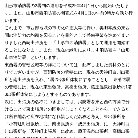
山形市消防署の2署制の運用を平成29年4月1日から開始いたしま
す。また、山形市西消防署の開署式を4月1日の午前9時から執り行
います。
これまで、市西部地域の市街化の拡大等に伴い、奥羽本線の東西
間の消防力の均衡を図ることを目的として整備事業を進めてまい
りました西崎出張所を、「山形市西消防署」として運用を開始す
ることになります。また、現在の緑町にあります消防署を「山形
市東消防署」といたします。
東西署の管轄区域等の詳細については、配布しました資料のとお
りでございますが、西消防署の管轄には、現在の天神町白川出張
所と南出張所を入れ、1署2出張所体制にすることとし、東消防署
の管轄には、現在の東出張所、高楯出張所、蔵王温泉出張所の1署
3出張所体制にしようとするものであります。
次に、出張所の名称につきましては、消防署を東と西の方角で分
けることで東出張所との区別がしにくくなることから、できるだ
け所在地名や所在地域になれ親しんだ名称と考え、東出張所を
「小荷駄町出張所」に、南出張所を「成沢出張所」に、天神町白
川出張所を「天神町出張所」に改め、蔵王温泉出張所、高楯出張