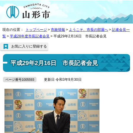
現在の位置：
トップページ
>
市政情報
>
ようこそ、市長の部屋へ
>
記者会見一
覧
>
平成28年度市長記者会見
> 平成29年2月16日 市長記者会見
お気に入りに登録する
平成29年2月16日 市長記者会見
更新日 令和3年9月30日
ページ番号1005593