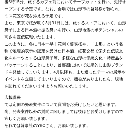
後6時15分、旅するカフェ前においてテープカットを行い、先行オ
ープンする予定です。なお、会場では山形市の啓翁桜が飾られ、
ミス花笠が花を添える予定です。
また、東京で桜が咲く3月31日には、旅するストアにおいて、山形
舞子による日本酒の振る舞いを行い、山形地酒のポテンシャルの
高さを宣伝広報いたします。
このように、冬に日本一早く花開く啓翁桜や、「山形」という名
称で地理的表示の認定を受けた日本酒、紅花交易で栄えた伝統文
化をルーツとする山形舞子等、多様な山形の伝統文化・特産品を
パッケージすることにより、首都圏において効果的に山形ブラン
ドを発信してまいります。4月以降も、また違ったテーマの展示や
イベントを企画してまいりますので、機会がありましたら、現地
を訪れてくださいますようお願いいたします。
広報課長
では定例の発表案件について質問をお受けしたいと思います。
尚、発表案件以外の質問に関しましては後ほどお受けしますので
宜しくお願い致します。
それでは幹事社のYBCさん、お願い致します。