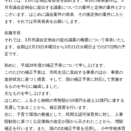
それでは、2月の定例記者会見を始めます。本日の発表案件は、3
月市議会定例会に提出する議案についての案件と定例の案件と2つ
ございます。はじめに議会案件の発表、その後定例の案件に入り
ます。それでは市長発表をお願いします。
佐藤市長
それでは、3月市議会定例会の提出議案の概要について発表いたし
ます。会期は2月23日木曜日から3月21日火曜日までの27日間の予
定です。
初めに、平成28年度の補正予算について申し上げます。
このたびの補正予算は、市民生活に直結する事業のほか、事業の
進捗状況に基づく措置、そして、国の補正予算に対応して実施す
るものを中心に編成しました。
主なものを申し上げます。
はじめに、ふるさと納税の寄附額が10億円を超え12億円に達する
見通しであることから、補正措置を行います。
次に、子育て環境の整備として、民間立認可保育所に対し、人事
院勧告に基づく公定価格の改定が国から示されたことから、増額
補正を行います。また、国の2次補正予算を活用し、小中学校体育