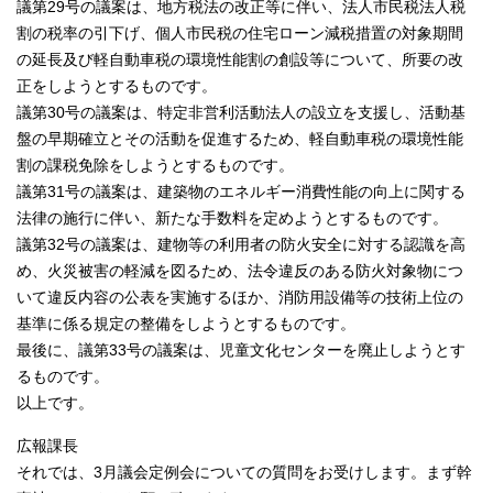
議第29号の議案は、地方税法の改正等に伴い、法人市民税法人税
割の税率の引下げ、個人市民税の住宅ローン減税措置の対象期間
の延長及び軽自動車税の環境性能割の創設等について、所要の改
正をしようとするものです。
議第30号の議案は、特定非営利活動法人の設立を支援し、活動基
盤の早期確立とその活動を促進するため、軽自動車税の環境性能
割の課税免除をしようとするものです。
議第31号の議案は、建築物のエネルギー消費性能の向上に関する
法律の施行に伴い、新たな手数料を定めようとするものです。
議第32号の議案は、建物等の利用者の防火安全に対する認識を高
め、火災被害の軽減を図るため、法令違反のある防火対象物につ
いて違反内容の公表を実施するほか、消防用設備等の技術上位の
基準に係る規定の整備をしようとするものです。
最後に、議第33号の議案は、児童文化センターを廃止しようとす
るものです。
以上です。
広報課長
それでは、3月議会定例会についての質問をお受けします。まず幹