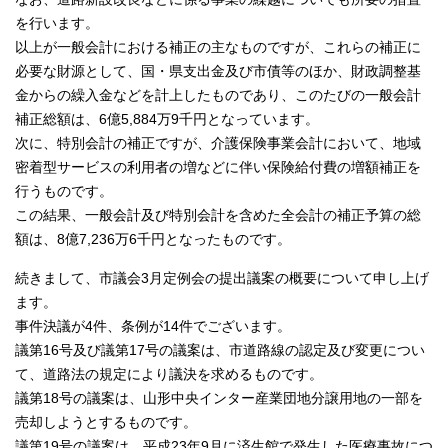
を行います。
以上が一般会計における補正の主なものですが、これらの補正に
必要な財源として、国・県支出金及び市債等のほか、財政調整基
金からの繰入金などを計上したものであり、このたびの一般会計
補正総額は、6億5,884万9千円となっています。
次に、特別会計の補正ですが、介護保険事業会計において、地域
密着型サービスの利用者の増などに伴い保険給付費の増額補正を
行うものです。
この結果、一般会計及び特別会計を含めた全会計の補正予算の総
額は、8億7,236万6千円となったものです。
続きまして、市議会3月定例会の提出議案の概要について申し上げ
ます。
事件決議が4件、条例が14件でございます。
議第16号及び議第17号の議案は、市道路線の認定及び変更につい
て、道路法の規定により議決を求めるものです。
議第18号の議案は、山形中央インター産業団地分譲用地の一部を
売却しようとするものです。
議第19号の議案は、平成23年9月に済生館で発生した医療事故につ