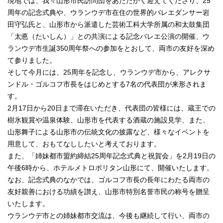
現地では、我々山形市民訪問団をあたたかく迎えてくださり、25
周年の記念式典や、ウランウデ市在住の世界的バレエダンサー岩
田守弘氏と、山形市から派遣した芸術工科大学所属の和太鼓集団
「太悳（たいしん）」との共演による記念バレエ公演の開催、ウ
ランウデ市生誕350周年祭への参加をとおして、両市の友好を深め
て参りました。
そして今月には、25周年を記念し、ウランウデ市から、アレクサ
ンドル・ゴルコフ市長をはじめとする7名の代表団が来形されま
す。
2月17日から20日まで滞在いただき、代表団の皆様には、蔵王での
樹氷観賞や温泉体験、山形市を代表する酒蔵の施設見学、また、
山形舞子による山形市の伝統文化の披露など、様々なイベントを
用意して、おもてなししたいと考えております。
また、「姉妹都市盟約締結25周年記念式典と祝賀会」を2月19日の
午後6時から、ホテルメトロポリタン山形にて、開催いたします。
なお、記念式典のなかでは、ゴルコフ市長の長年にわたる両市の
友好親善における功績を讃え、山形市特別名誉市民の称号を贈呈
いたします。
ウランウデ市との姉妹都市交流は、今後も継続して行い、両市の