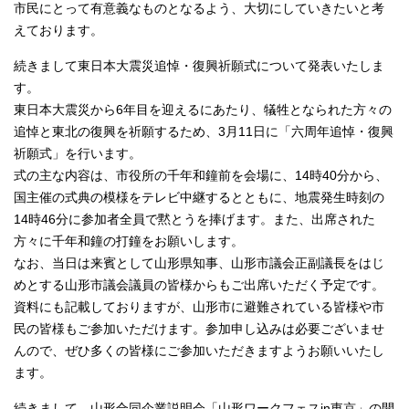
市民にとって有意義なものとなるよう、大切にしていきたいと考
えております。
続きまして東日本大震災追悼・復興祈願式について発表いたしま
す。
東日本大震災から6年目を迎えるにあたり、犠牲となられた方々の
追悼と東北の復興を祈願するため、3月11日に「六周年追悼・復興
祈願式」を行います。
式の主な内容は、市役所の千年和鐘前を会場に、14時40分から、
国主催の式典の模様をテレビ中継するとともに、地震発生時刻の
14時46分に参加者全員で黙とうを捧げます。また、出席された
方々に千年和鐘の打鐘をお願いします。
なお、当日は来賓として山形県知事、山形市議会正副議長をはじ
めとする山形市議会議員の皆様からもご出席いただく予定です。
資料にも記載しておりますが、山形市に避難されている皆様や市
民の皆様もご参加いただけます。参加申し込みは必要ございませ
んので、ぜひ多くの皆様にご参加いただきますようお願いいたし
ます。
続きまして、山形合同企業説明会「山形ワークフェスin東京」の開