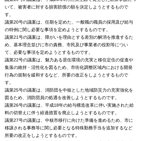
いて、被害者に対する損害賠償の額を決定しようとするもので
す。
議第20号の議案は、任期を定めた、一般職の職員の採用及び給与
の特例に関し必要な事項を定めようとするものです。
議第21号の議案は、障がいを理由とする差別の解消を推進するた
め、基本理念並びに市の責務、市民及び事業者の役割等につい
て、必要な事項を定めようとするものです。
議第22号の議案は、魅力ある居住環境の充実と移住定住の促進や
集落の維持・活性化を図るため、市街化調整区域内における開発
行為の規制を緩和するなど、所要の改正をしようとするもので
す。
議第25号の議案は、消防団を中核とした地域防災力の充実強化を
図るため、消防団員の処遇を改善しようとするものです。
議第26号の議案は、平成18年の給与構造改革に伴い実施された給
料の切替えに伴う経過措置を廃止しようとするものです。
議第27号の議案は、中核市移行に向けた準備を進めるため、市に
移譲される事務等に関し必要となる特殊勤務手当を追加するなど
所要の改正をしようとするものです。