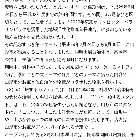
資料をご覧いただきたいと思いますが、開催期間は、平成29年2月
24日から平成32年度までの約4年間です。その間、3カ月をひと区
切りとして、主催者であります「2020年東京オリンピック・パラ
リンピックを活用した地域活性化推進首長連合」に参加している
地方自治体が交代で出展いたします。
その記念すべき第一ターム（平成29年2月24日から6月30日）に山
形市が出展することとなりました。同時出展自治体は、高岡市、
今治市、宇部市の各市及び湯河原町になります。
期間中、資料中ほどにあります周辺図の（1）の「旅するストア」
では、季節ごとの大テーマや各月ごとのテーマに沿った内容で、
山形市のお宝と他自治体の物産がコラボした物販を行います。
（2）の「旅するカフェ」では、各自治体の郷土料理や自治体特有
の食材を活用した料理を提供いたします。（3）の「旅するスタン
ド」は、各自治体の特色を生かした店舗となり、山形市のスタン
ドは、「ごっつぉ、すこだま洋食やまがた軒」として、山形牛
や、山形が誇る三つの蔵元の日本酒を提供いたします。店内は、
山形市のお宝がディスプレイされる予定です。
オープン前日である2月23日木曜日には、報道機関向け内覧後、午