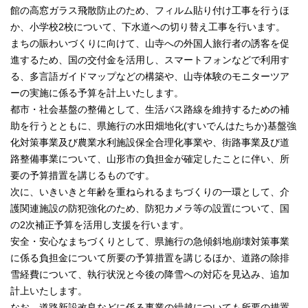
館の高窓ガラス飛散防止のため、フィルム貼り付け工事を行うほ
か、小学校2校について、下水道への切り替え工事を行います。
まちの賑わいづくりに向けて、山寺への外国人旅行者の誘客を促
進するため、国の交付金を活用し、スマートフォンなどで利用す
る、多言語ガイドマップなどの構築や、山寺体験のモニターツア
ーの実施に係る予算を計上いたします。
都市・社会基盤の整備として、生活バス路線を維持するための補
助を行うとともに、県施行の水田畑地化(すいでんはたちか)基盤強
化対策事業及び農業水利施設保全合理化事業や、街路事業及び道
路整備事業について、山形市の負担金が確定したことに伴い、所
要の予算措置を講じるものです。
次に、いきいきと年齢を重ねられるまちづくりの一環として、介
護関連施設の防犯強化のため、防犯カメラ等の設置について、国
の2次補正予算を活用し支援を行います。
安全・安心なまちづくりとして、県施行の急傾斜地崩壊対策事業
に係る負担金について所要の予算措置を講じるほか、道路の除排
雪経費について、執行状況と今後の降雪への対応を見込み、追加
計上いたします。
なお、道路新設改良などに係る事業の繰越についても所要の措置