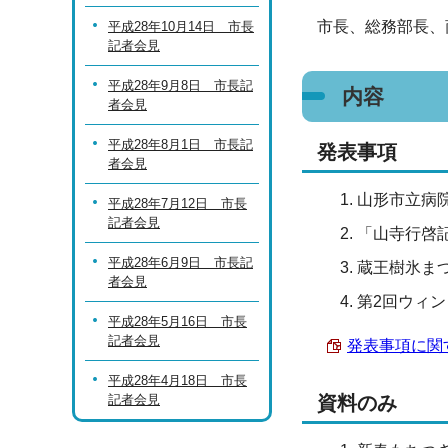
市長、総務部長、
平成28年10月14日 市長
記者会見
平成28年9月8日 市長記
内容
者会見
平成28年8月1日 市長記
発表事項
者会見
山形市立病
平成28年7月12日 市長
記者会見
「山寺行啓
平成28年6月9日 市長記
蔵王樹氷まつ
者会見
第2回ウィ
平成28年5月16日 市長
記者会見
発表事項に関する
平成28年4月18日 市長
記者会見
資料のみ