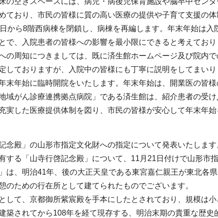
床の空きスペースには、病児・病後児保育施設や脳卒中センタ
めており、市民の皆様に質の高い医療の提供や子育て支援の体
1日から8階西病棟を閉鎖し、病棟を再編します。年末年始は入
とで、入院患者の皆様への影響を最小限にできると考えており
への周知につきましては、既に済生館ホームページ及び院内で
定しておりますが、入院中の皆様にも丁寧に説明をしてまいり
年末年始に臨時開院をいたします。年末年始は、開業医の皆様の
地域がん診療連携拠点病院」である済生館は、紹介患者の受け
充実した医療提供体制を図り、市民の皆様が安心して年末年始を
記念殿」の山形市指定文化財への指定について発表いたします
有する「山寺行啓記念殿」について、11月21日付けで山形市
」は、明治41年、後の大正天皇である東宮嘉仁親王が東北各県
憩のための行在所として建てられたものでございます。
として、京都御所紫宸殿を手本にしたとされており、規模は小
建築されてから108年を経て現存する、明治末期の貴重な歴