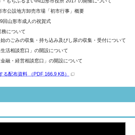
・もちふるまいIN山形市役所“2017”の開催について
山形市公設地方卸売市場「初市行事」概要
69回山形市成人の祝賀式
業務について
年始のごみの収集・持ち込み及びし尿の収集・受付について
末生活相談窓口」の開設について
末金融・経営相談窓口」の開設について
配布資料 （PDF 166.9 KB）