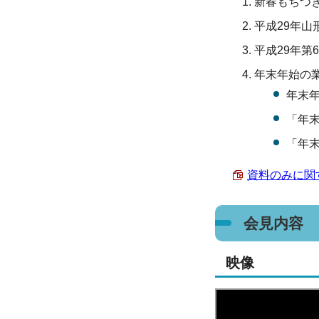
新春もちつき
平成29年
平成29年第
年末年始の
年末
「年
「年
資料のみに関する
会見内容
映像