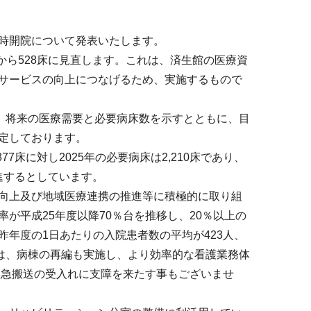
時開院について発表いたします。
から528床に見直します。これは、済生館の医療資
サービスの向上につなげるため、実施するもので
に、将来の医療需要と必要病床数を示すとともに、目
定しております。
床に対し2025年の必要病床は2,210床であり、
進するとしています。
向上及び地域医療連携の推進等に積極的に取り組
が平成25年度以降70％台を推移し、20％以上の
年度の1日あたりの入院患者数の平均が423人、
には、病棟の再編も実施し、より効率的な看護業務体
救急搬送の受入れに支障を来たす事もございませ