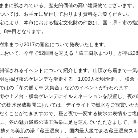
ままに残されている、歴史的価値の高い建築物でございます。
ついては、お手元に配付しております資料をご覧ください。
定により、本市における指定文化財の件数は、国・県・市の指
、8件目となります。
樹氷まつり2017の開催について発表いたします。
において、今年で52回目を迎える「蔵王樹氷まつり」が平成28年
開催されるイベントについて紹介します。山頂から麓まで一気に
照明を掲げ夜のゲレンデを滑走する「1,000人松明滑走」、横倉
ではの「冬の働く車 大集合」などのイベントが行われます。
街や上ノ台・横倉ゲレンデにイルミネーションを設置し、夜の
での樹氷形成期間においては、デイライトで樹氷をご観賞いた
だくことができますので、昼と夜で一変する樹氷の表情をご堪
に、冬の魅力満載の蔵王温泉に足を運んでいただきまして、世
年を越える美肌の湯「蔵王温泉」、国内最大級である蔵王温泉ス