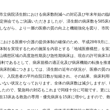
市立病院済生館における病床数削減への対応及び年末年始の臨
月定例会でもご決議いただきましたが、済生館の病床数を585床
しながら、より一層の医療の質の向上と機能強化を図り、市民
における医療や介護の提供体制の確保のため、平成28年9月
体制を実現するための施策を内容とする「地域医療構想」を策
構想区域の高度急性期及び急性期病床は、現在の許可病床3,877
床が過剰であるとして、病床規模の適正化及び病床機能の転換を推
病床削減につきましては、済生館の近年の状況が、医療の質の
り、入院患者の平均在院日数が短縮され、その結果、病床利用率
いない状況となっております。全体の病床数は減少しますが、昨
でしたので、緊急時の対応もこれまで同様十分に可能です。更
在13床ある救急の専用・優先病床を15床に増やしますので、