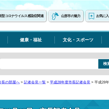
新型コロナウイルス感染症関連
山形市の魅力
お気に入
健康・福祉
文化・スポーツ
市長の部屋へ
>
記者会見一覧
>
平成28年度市長記者会見
> 平成28