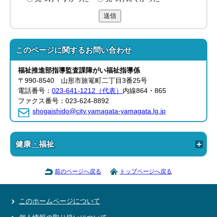
送信
このページに関する
お問い合わせ
福祉推進部
指導監査課
障がい福祉指導係
〒990-8540 山形市旅篭町二丁目3番25号
電話番号：
023-641-1212（代表）
内線864・865
ファクス番号：023-624-8892
shogaishido@city.yamagata-yamagata.lg.jp
健康・福祉
前のページへ戻る
トップページへ戻る
このホームページについて