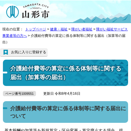
現在の位置：
トップページ
>
健康・福祉
>
障がい者福祉
>
障がい福祉サービス
事業者等の方へ
> 介護給付費等の算定に係る体制等に関する届出（加算等の届
出）
お気に入りに登録する
介護給付費等の算定に係る体制等に関する
届出（加算等の届出）
更新日 令和8年4月16日
ページ番号1009551
介護給付費等の算定に係る体制等に関する届出に
ついて
基本報酬や加算等を新規算定・区分変更・算定廃止する場合、提