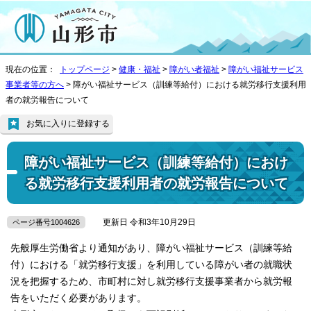
現在の位置：
トップページ
>
健康・福祉
>
障がい者福祉
>
障がい福祉サービス
事業者等の方へ
> 障がい福祉サービス（訓練等給付）における就労移行支援利用
者の就労報告について
お気に入りに登録する
障がい福祉サービス（訓練等給付）におけ
る就労移行支援利用者の就労報告について
更新日 令和3年10月29日
ページ番号1004626
先般厚生労働省より通知があり、障がい福祉サービス（訓練等給
付）における「就労移行支援」を利用している障がい者の就職状
況を把握するため、市町村に対し就労移行支援事業者から就労報
告をいただく必要があります。