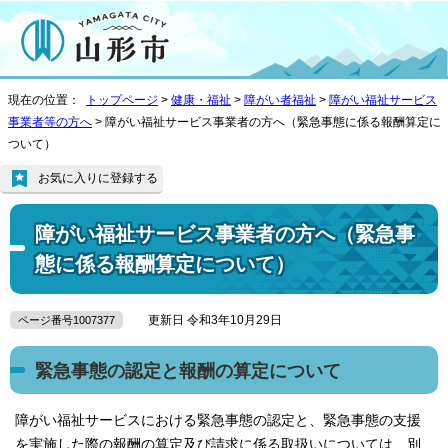
現在の位置：
トップページ
>
健康・福祉
>
障がい者福祉
>
障がい福祉サービス
事業者等の方へ
> 障がい福祉サービス事業者の方へ（緊急事態に係る報酬算定に
ついて）
お気に入りに登録する
障がい福祉サービス事業者の方へ（緊急事
態に係る報酬算定について）
更新日 令和3年10月29日
ページ番号1007377
緊急事態の認定と報酬の算定について
障がい福祉サービスにおける緊急事態の認定と、緊急事態の支援
を実施した際の報酬の算定及び請求に係る取扱いについては、別