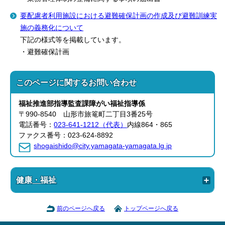
要配慮者利用施設における避難確保計画の作成及び避難訓練実
施の義務化について
下記の様式等を掲載しています。
・避難確保計画
このページに関する
お問い合わせ
福祉推進部
指導監査課
障がい福祉指導係
〒990-8540 山形市旅篭町二丁目3番25号
電話番号：
023-641-1212（代表）
内線864・865
ファクス番号：023-624-8892
shogaishido@city.yamagata-yamagata.lg.jp
健康・福祉
前のページへ戻る
トップページへ戻る