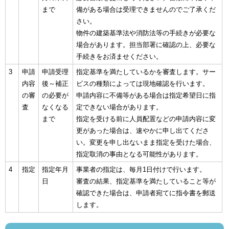
まで
備がある場合は受理できませんのでご了承くだ
さい。
物件の建築基準法や消防法等の手続きが必要な
場合があります。担当部署に確認の上、必要な
手続きをお済ませください。
3
申請
申請受理
指定基準を満たしているかを審査します。サー
内容
後～補正
ビスの種類によっては現地確認を行います。
の審
の必要が
申請内容に不備等がある場合は指定希望日に指
査
なくなる
定できない場合があります。
まで
指定を受ける前に人員配置などの申請内容に変
更があった場合は、速やかに申し出てくださ
い。変更を申し出ないまま指定を受けた場合、
指定取消の事由となる可能性があります。
4
指定
指定年月
事業者の指定は、毎月1日付けで行います。
日
審査の結果、指定基準を満たしていること等が
確認できた場合は、申請者宛てに指令書を郵送
します。