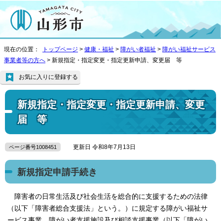
現在の位置：
トップページ
>
健康・福祉
>
障がい者福祉
>
障がい福祉サービス
事業者等の方へ
> 新規指定・指定変更・指定更新申請、変更届 等
お気に入りに登録する
新規指定・指定変更・指定更新申請、変更
届 等
更新日 令和8年7月13日
ページ番号1008451
新規指定申請手続き
障害者の日常生活及び社会生活を総合的に支援するための法律
（以下「障害者総合支援法」という。）に規定する障がい福祉サ
ービス事業、障がい者支援施設及び相談支援事業（以下「障がい