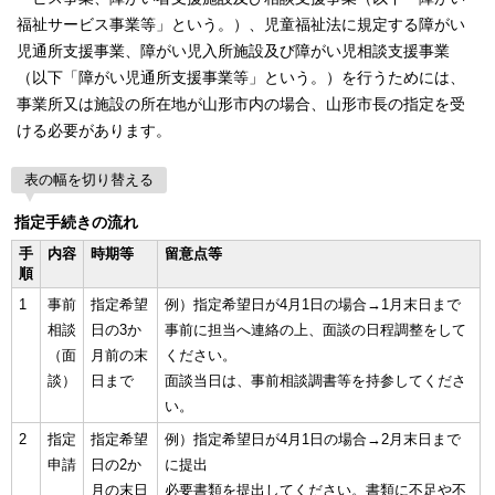
福祉サービス事業等」という。）、児童福祉法に規定する障がい
児通所支援事業、障がい児入所施設及び障がい児相談支援事業
（以下「障がい児通所支援事業等」という。）を行うためには、
事業所又は施設の所在地が山形市内の場合、山形市長の指定を受
ける必要があります。
表の幅を切り替える
指定手続きの流れ
手
内容
時期等
留意点等
順
1
事前
指定希望
例）指定希望日が4月1日の場合→1月末日まで
相談
日の3か
事前に担当へ連絡の上、面談の日程調整をして
（面
月前の末
ください。
談）
日まで
面談当日は、事前相談調書等を持参してくださ
い。
2
指定
指定希望
例）指定希望日が4月1日の場合→2月末日まで
申請
日の2か
に提出
月の末日
必要書類を提出してください。書類に不足や不