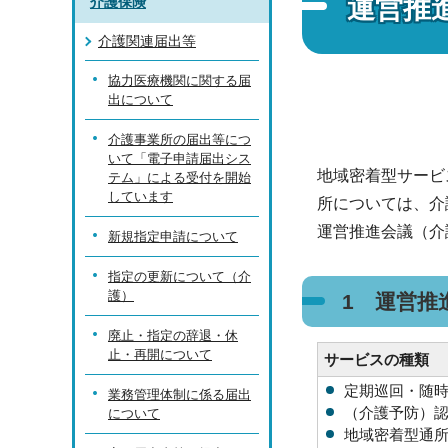
運営推
介護保険
介護関連届出等
協力医療機関に関する届
出について
介護事業所の届出等につ
いて「電子申請届出シス
地域密着型サービ
テム」による受付を開始
しています
所については、介
運営推進会議（介
新規指定申請について
指定の更新について（介
護）
1 運営推
廃止・指定の辞退・休
止・再開について
サービスの種類
定期巡回・随
業務管理体制に係る届出
（介護予防）
について
地域密着型通