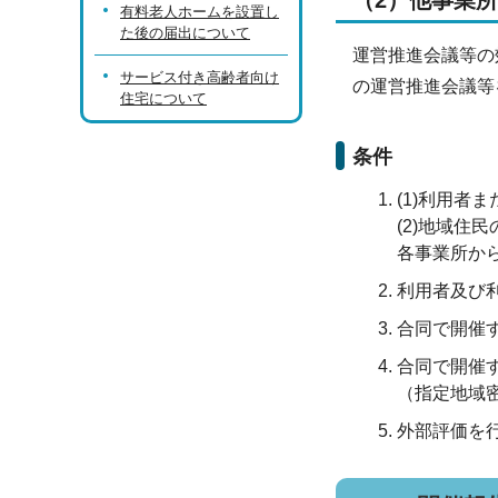
（2）他事業
有料老人ホームを設置し
た後の届出について
運営推進会議等の
サービス付き高齢者向け
の運営推進会議等
住宅について
条件
(1)利用者
(2)地域住
各事業所か
利用者及び
合同で開催
合同で開催
（指定地域
外部評価を