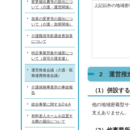
変更届出書等の提出につ
上記以外の地域密
いて（介護・運営関係）
加算の変更等の届出につ
いて（介護・加算関係）
介護職員等処遇改善加算
について
特定事業所集中減算につ
いて（居宅介護支援）
運営推進会議（介護・医
2 運営推
療連携推進会議）
介護保険事業所の事故報
（1）併設す
告
総合事業に関するQ＆A
他の地域密着型サ
支えありません。
有料老人ホームを設置す
る際の届出について