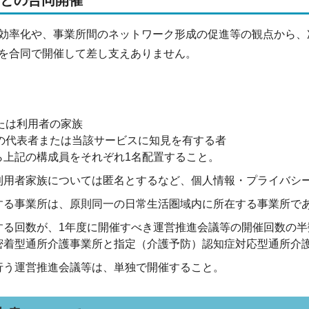
所との合同開催
効率化や、事業所間のネットワーク形成の促進等の観点から、
を合同で開催して差し支えありません。
または利用者の家族
民の代表者または当該サービスに知見を有する者
ら上記の構成員をそれぞれ1名配置すること。
利用者家族については匿名とするなど、個人情報・プライバシ
する事業所は、原則同一の日常生活圏域内に所在する事業所で
する回数が、1年度に開催すべき運営推進会議等の開催回数の半
密着型通所介護事業所と指定（介護予防）認知症対応型通所介
行う運営推進会議等は、単独で開催すること。