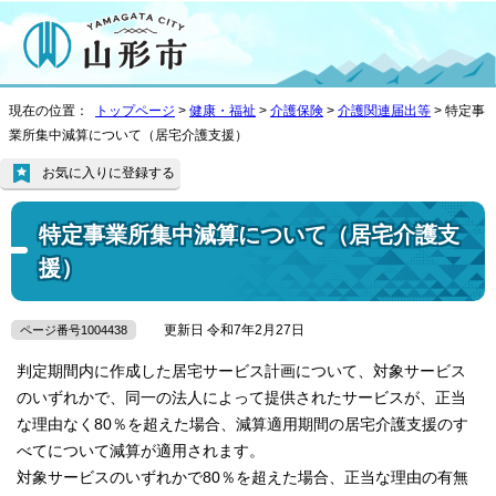
現在の位置：
トップページ
>
健康・福祉
>
介護保険
>
介護関連届出等
> 特定事
業所集中減算について（居宅介護支援）
お気に入りに登録する
特定事業所集中減算について（居宅介護支
援）
更新日 令和7年2月27日
ページ番号1004438
判定期間内に作成した居宅サービス計画について、対象サービス
のいずれかで、同一の法人によって提供されたサービスが、正当
な理由なく80％を超えた場合、減算適用期間の居宅介護支援のす
べてについて減算が適用されます。
対象サービスのいずれかで80％を超えた場合、正当な理由の有無