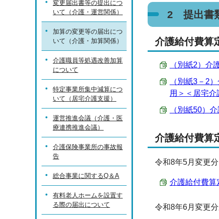
変更届出書等の提出につ
いて（介護・運営関係）
2 提出書
加算の変更等の届出につ
介護給付費算
いて（介護・加算関係）
介護職員等処遇改善加算
（別紙2）介護
について
（別紙3－2
特定事業所集中減算につ
用＞＜居宅介護
いて（居宅介護支援）
（別紙50）介
運営推進会議（介護・医
療連携推進会議）
介護給付費算
介護保険事業所の事故報
告
令和8年5月変更
総合事業に関するQ＆A
介護給付費算定に
有料老人ホームを設置す
る際の届出について
令和8年6月変更