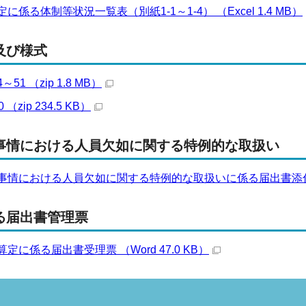
係る体制等状況一覧表（別紙1‐1～1-4） （Excel 1.4 MB）
及び様式
1 （zip 1.8 MB）
（zip 234.5 KB）
事情における人員欠如に関する特例的な取扱い
情における人員欠如に関する特例的な取扱いに係る届出書添付書類 （
る届出書管理票
定に係る届出書受理票 （Word 47.0 KB）