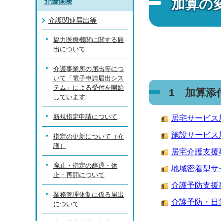
加算の
介護保険
介護関連届出等
協力医療機関に関する届
出について
介護事業所の届出等につ
いて「電子申請届出シス
テム」による受付を開始
1 加算添
しています
新規指定申請について
居宅サービス加算
施設サービス加算
指定の更新について（介
護）
居宅介護支援事業
廃止・指定の辞退・休
地域密着型サービ
止・再開について
介護予防支援事業
業務管理体制に係る届出
介護予防・日常
について