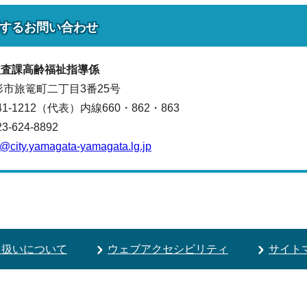
する
お問い合わせ
監査課
高齢福祉指導係
山形市旅篭町二丁目3番25号
641-1212（代表）
内線660・862・863
624-8892
@city.yamagata-yamagata.lg.jp
り扱いについて
ウェブアクセシビリティ
サイト