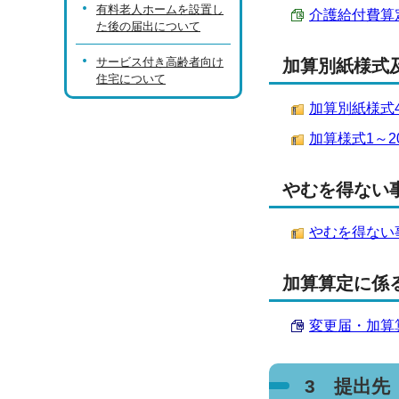
有料老人ホームを設置し
介護給付費算定に
た後の届出について
サービス付き高齢者向け
加算別紙様式
住宅について
加算別紙様式4～5
加算様式1～20 
やむを得ない
やむを得ない事
加算算定に係
変更届・加算算
3 提出先