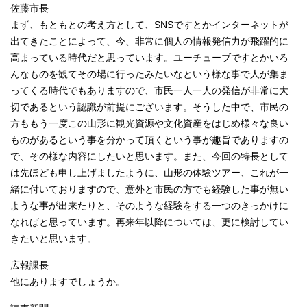
佐藤市長
まず、もともとの考え方として、SNSですとかインターネットが
出てきたことによって、今、非常に個人の情報発信力が飛躍的に
高まっている時代だと思っています。ユーチューブですとかいろ
んなものを観てその場に行ったみたいなという様な事で人が集ま
ってくる時代でもありますので、市民一人一人の発信が非常に大
切であるという認識が前提にございます。そうした中で、市民の
方ももう一度この山形に観光資源や文化資産をはじめ様々な良い
ものがあるという事を分かって頂くという事が趣旨でありますの
で、その様な内容にしたいと思います。また、今回の特長として
は先ほども申し上げましたように、山形の体験ツアー、これが一
緒に付いておりますので、意外と市民の方でも経験した事が無い
ような事が出来たりと、そのような経験をする一つのきっかけに
なればと思っています。再来年以降については、更に検討してい
きたいと思います。
広報課長
他にありますでしょうか。