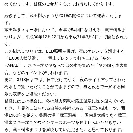
めております。皆様のご参加を心よりお待ちしております。
続きまして、蔵王樹氷まつり2019の開催について発表いたしま
す。
蔵王温泉スキー場において、今年で54回目を迎える「蔵王樹氷ま
つり」が、平成30年12月22日から平成31年3月3日まで開催されま
す。
この樹氷まつりでは、LED照明を掲げ、夜のゲレンデを滑走する
「1,000人松明滑走」、竜山ゲレンデで打ち上げる「冬の
HANABI」、スキー場や冬ならではの車を集めた「冬の働く車大集
合」などのイベントが行われます。
更に、3月3日までは、日中だけでなく、夜のライトアップされた
樹氷もご覧いただくことができますので、昼と夜とで一変する樹
氷の表情をご堪能ください。
皆様にはこの機会に、冬の魅力満載の蔵王温泉に足を運んでいた
だき、世界的に知られる自然の芸術である「蔵王の樹氷」や、開
湯1900年を越える美肌の湯「蔵王温泉」、国内最大級である蔵王
温泉スキー場でのウインタースポーツをお楽しみいただきなが
ら、蔵王樹氷まつりを満喫していただきたいと思っております。