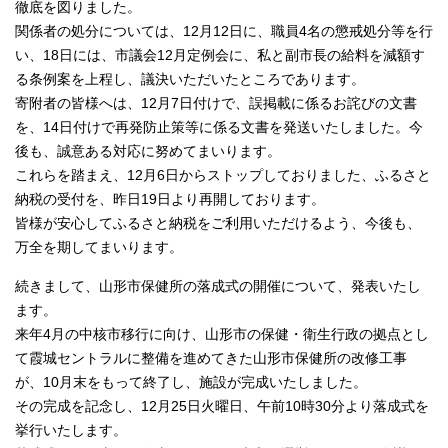
徹底を図りました。
関係者の処分については、12月12日に、職員4名の懲戒処分等を行
い、18日には、市議会12月定例会に、私と副市長の給料を減額す
る条例案を上程し、議決いただいたところであります。
寄附者の皆様へは、12月7日付けで、誤掲載に係るお詫びの文書
を、14日付けで再発防止策等に係る文書を発送いたしました。今
後も、誠意ある対応に努めてまいります。
これらを踏まえ、12月6日からストップしておりました、ふるさと
納税の受付を、昨日19日より再開しております。
皆様が安心してふるさと納税をご利用いただけるよう、今後も、
万全を期してまいります。
続きまして、山形市保健所の落成式の開催について、発表いたし
ます。
来年4月の中核市移行に向け、山形市の保健・衛生行政の拠点とし
て霞城セントラルに整備を進めてきた山形市保健所の改修工事
が、10月末をもって終了し、施設が完成いたしました。
その完成を記念し、12月25日火曜日、午前10時30分より落成式を
挙行いたします。