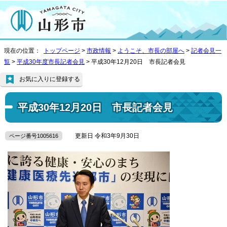
現在の位置：
トップページ
>
市政情報
>
ようこそ、市長の部屋へ
>
記者会見一
覧
>
平成30年度市長記者会見
> 平成30年12月20日 市長記者会見
お気に入りに登録する
平成30年12月20日 市長記者会見
更新日 令和3年9月30日
ページ番号1005616