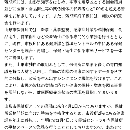
落成式には、山形県知事をはじめ、本市を選挙区とする国会議員
並びに医療・食品衛生等の関係団体の代表者など100名を超える皆
様をお招きしております。また、落成式終了後には、施設の内覧
会を行います。
山形市保健所では、医事・薬事監視、感染症対策や精神保健、食
品衛生、営業衛生など公衆衛生に係る専門的な業務を行うととも
に、現在、市役所にある健康課と霞城セントラルの中にある保健
センターを統合・再編し、保健・衛生に係る市民サービスを一体
的に提供します。
また、山形市独自の取組みとして、保健所に集まる多くの専門知
識を持つ人材も活用し、市民の皆様の健康に関するデータを科学
的に分析し、政策を生み出すシンクタンク機能を設けます。これ
により、市民の皆様の実情に応じた健康の保持・増進を図る事業
を展開しながら、健康医療先進都市の実現を目指してまいりま
す。
山形市保健所としての業務は来年4月1日からでありますが、保健
所業務開始に向けた準備を本格化するため、市役所2階にある健康
課を年末に移転し、年明けの1月4日より霞城セントラル内保健所
の事務スペースで業務を行うこととしておりますので、あわせて