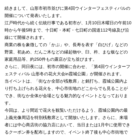
続きまして、山形市初市並びに第4回ウインターフェスティバルの
開催について発表いたします。
江戸時代から続く伝統行事である初市が、1月10日木曜日の午前10
時から午後5時まで、十日町・本町・七日町の国道112号線及び沿
線にて開催されます。
商業の株を象徴しての「かぶ」や、長寿を表す「白ひげ」などの
野菜、初あめ、だんご木などの縁起物や、臼、杵、まな板などの
家庭用品等、約250件もの露店が立ち並びます。
さらに、同日夜には、初市の開催に合わせ、「第4回ウインターフ
ェスティバル 山形冬の花火大会in霞城公園」が開催されます。
当イベントは、「街なか全部が桟敷席」と銘打ち、霞城公園内よ
り打ち上げられる花火を、中心市街地のどこからでも見ることが
でき、街なか全体が会場となる魅力的なイベントとなっておりま
す。
今回は、より間近で花火を観覧いただけるよう、霞城公園内の最
上義光像周辺を特別桟敷席として開放いたします。さらに、来場
者には中心商店街の協力店において、当日または1月中に使用でき
るクーポン券を配布しますので、イベント終了後も中心市街地で