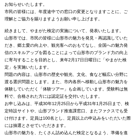
お知らせいたします。
市民の皆様には、年度途中での窓口の変更となりますことに、ご
理解とご協力を賜りますようお願い申し上げます。
続きまして、やまがた検定の実施について、発表いたします。
山形市では、市民の皆様に山形市の魅力を発見・再認識していた
だき、郷土愛の向上や、観光客へのおもてなし、全国への魅力発
信のスキルアップを図ることによって山形市のブランド力の向上
に寄与することを目的とし、来年2月17日日曜日に「やまがた検
定」を実施いたします。
問題の内容は、山形市の歴史や観光、文化、食など幅広い分野に
渡る選択問題とします。また、市内各所へ移動し山形市の魅力を
体験していただく「体験ツアー」も企画しています。受験料は無
料で、合格された方には認定証を交付いたします。
お申し込みは、平成30年12月25日から平成31年1月25日まで、検
定特設サイトや、山形ブランド推進課窓口、またファクスでも受
け付けます。定員は100名とし、定員以上の申込みをいただいた際
には抽選とさせていただきます。
山形市の魅力を、たくさん詰め込んだ検定となるよう、準備を進