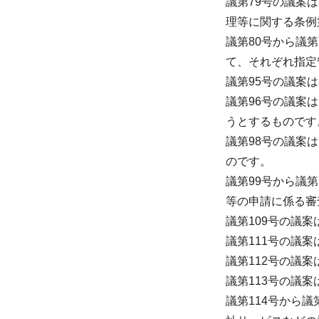
議第79号の議案
理等に関する条例
議第80号から議
て、それぞれ指定
議第95号の議案
議第96号の議案
うとするものです
議第98号の議案
のです。
議第99号から議
等の申請に係る審
議第109号の議
議第111号の議
議第112号の議
議第113号の議
議第114号から