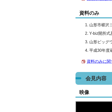
資料のみ
山形市椹沢
Y-biz開
山形ビッグ
平成30年
資料のみに関する
会見内容
映像