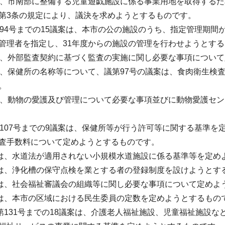
は、市南部に整備する児童遊戯施設に係る事業用地を取得する
第3条の規定により、議決を求めようとするものです。
第94号までの15議案は、本市の公の施設のうち、指定管理期間
管理者を指定し、31年度からの施設の管理を行わせようとす
は、外部監査契約に基づく監査の実施に関し必要な事項につい
は、保健所の名称等について、議第97号の議案は、食肉衛生検
。
は、動物の愛護及び管理について必要な事項並びに動物愛護セ
第107号までの9議案は、保健所等が行う許可等に関する基準を
査手数料について定めようとするものです。
案は、水道法が適用されない小規模水道施設に係る基準等を定め
案は、浄化槽の保守点検を業とする者の登録制度を設けようとす
案は、社会福祉審議会の組織等に関し必要な事項について定めよ
案は、本市の区域における民生委員の定数を定めようとするもの
議第131号までの18議案は、介護老人福祉施設、児童福祉施設