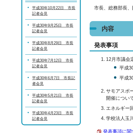
市長、総務部長、
平成30年10月22日 市長
記者会見
平成30年9月25日 市長
内容
記者会見
平成30年8月29日 市長
発表事項
記者会見
12月市議
平成30年7月12日 市長
記者会見
平成3
平成3
平成30年6月7日 市長記
者会見
サモアスポ
平成30年5月21日 市長
開催につい
記者会見
エネルギー回
平成30年4月23日 市長
学校法人玉
記者会見
発表事項に関する