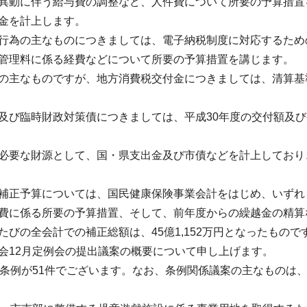
異動に伴う給与費の調整など、人件費について所要の予算措置
金を計上します。
行為の主なものにつきましては、電子納税制度に対応するため
管理料に係る経費などについて所要の予算措置を講じます。
の主なものですが、地方消費税交付金につきましては、清算基
及び臨時財政対策債につきましては、平成30年度の交付額及
必要な財源として、国・県支出金及び市債などを計上しており、一
補正予算については、国民健康保険事業会計をはじめ、いずれ
費に係る所要の予算措置、そして、前年度からの繰越金の精算
たびの全会計での補正総額は、45億1,152万円となったもので
会12月定例会の提出議案の概要について申し上げます。
、条例が51件でございます。なお、条例関係議案の主なものは