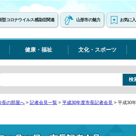
新型コロナウイルス感染症関連
山形市の魅力
お気に入
健康・福祉
文化・スポーツ
市長の部屋へ
>
記者会見一覧
>
平成30年度市長記者会見
> 平成30