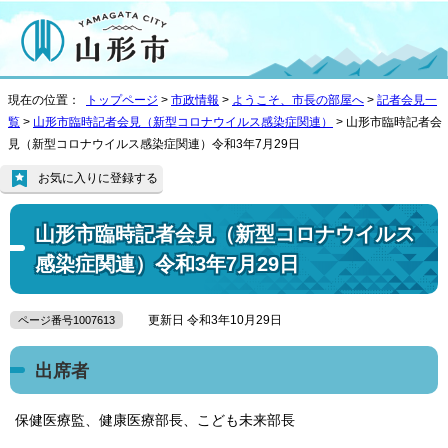
現在の位置：
トップページ
>
市政情報
>
ようこそ、市長の部屋へ
>
記者会見一
覧
>
山形市臨時記者会見（新型コロナウイルス感染症関連）
> 山形市臨時記者会
見（新型コロナウイルス感染症関連）令和3年7月29日
お気に入りに登録する
山形市臨時記者会見（新型コロナウイルス
感染症関連）令和3年7月29日
更新日 令和3年10月29日
ページ番号1007613
出席者
保健医療監、健康医療部長、こども未来部長