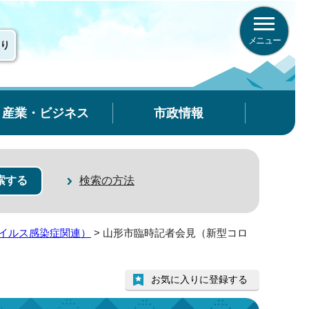
メニュー
り
産業・ビジネス
市政情報
検索の方法
イルス感染症関連）
> 山形市臨時記者会見（新型コロ
お気に入りに登録する