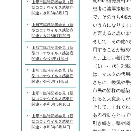
配布の啓発資料3
山形市臨時記者会見（新
型コロナウイルス感染症
患者に濃厚接触を
関連）令和3年8月1日
で、そのうち4名
山形市臨時記者会見（新
いう方になります
型コロナウイルス感染症
と言えると思いま
関連）令和3年7月29日
そして、その他の
山形市臨時記者会見（新
用することが極め
型コロナウイルス感染症
と、正しい着用方
関連）令和3年7月9日
（1）～（6）記
山形市臨時記者会見（新
は、マスクの代用
型コロナウイルス感染症
関連）令和3年7月8日
さらに、換気や手
市民の皆様の感染
山形市臨時記者会見（新
けると大変ありが
型コロナウイルス感染症
関連）令和3年5月18日
そして、くれぐれ
ある行動をとって
山形市臨時記者会見（新
型コロナウイルス感染症
引き続き、県や関
関連）令和3年5月14日