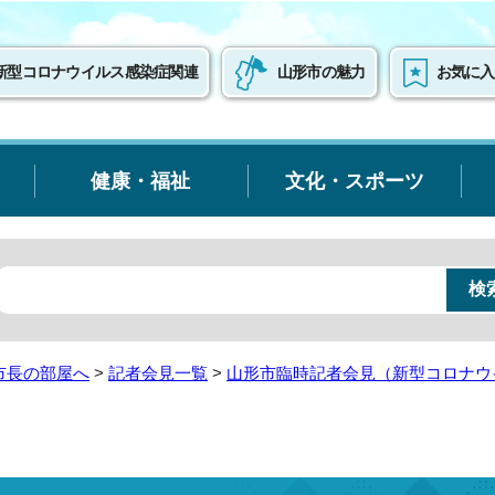
新型コロナウイルス感染症関連
山形市の魅力
お気に入
健康・福祉
文化・スポーツ
市長の部屋へ
>
記者会見一覧
>
山形市臨時記者会見（新型コロナウ