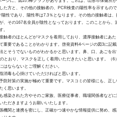
ページに、図2の棒グラフがあります。これは、山形市保健所
した方と、その他の接触者の、PCR検査の陽性率を示すもので
が陽性であり、陽性率は7.3％となります。その他の接触者は
が、その167名全員が陰性となっております。このことから
す。
接触者のほとんどがマスクを着用しており、濃厚接触者にあた
て重要であることがわかります。啓発資料4ページの図3に記載
法とそうでないものがわかるかと思います。鼻、口、あごを出
載のとおり、マスクを正しく着用いただきたいと思います。（6
にはならないとご理解ください。
指消毒も心掛けていただければと思います。
予防対策の実施が極めて重要です。マスコミの皆様にも、正し
たく思います。
も感染された方やそのご家族、医療従事者、職場関係者などに
いただきますようお願いいたします。
係機関と連携を密にし、正確かつ速やかな情報提供に努め、感