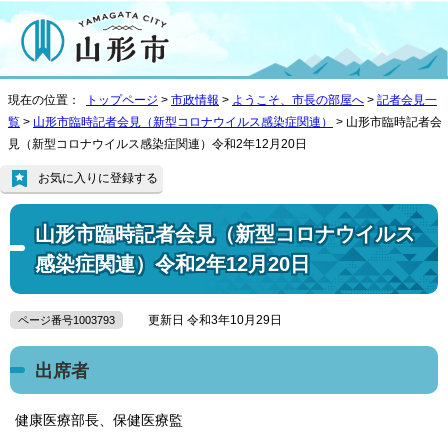
現在の位置：
トップページ
>
市政情報
>
ようこそ、市長の部屋へ
>
記者会見一
覧
>
山形市臨時記者会見（新型コロナウイルス感染症関連）
> 山形市臨時記者会
見（新型コロナウイルス感染症関連）令和2年12月20日
お気に入りに登録する
山形市臨時記者会見（新型コロナウイルス
感染症関連）令和2年12月20日
更新日 令和3年10月29日
ページ番号1003793
出席者
健康医療部長、保健医療監