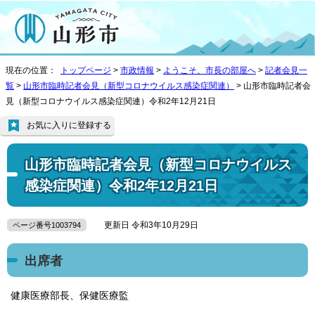
現在の位置：
トップページ
>
市政情報
>
ようこそ、市長の部屋へ
>
記者会見一
覧
>
山形市臨時記者会見（新型コロナウイルス感染症関連）
> 山形市臨時記者会
見（新型コロナウイルス感染症関連）令和2年12月21日
お気に入りに登録する
山形市臨時記者会見（新型コロナウイルス
感染症関連）令和2年12月21日
更新日 令和3年10月29日
ページ番号1003794
出席者
健康医療部長、保健医療監