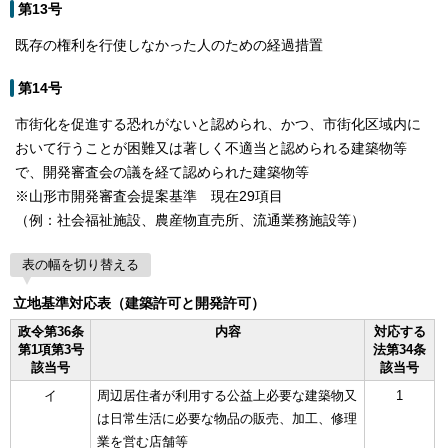
第13号
既存の権利を行使しなかった人のための経過措置
第14号
市街化を促進する恐れがないと認められ、かつ、市街化区域内に
おいて行うことが困難又は著しく不適当と認められる建築物等
で、開発審査会の議を経て認められた建築物等
※山形市開発審査会提案基準 現在29項目
（例：社会福祉施設、農産物直売所、流通業務施設等）
表の幅を切り替える
立地基準対応表（建築許可と開発許可）
政令第36条
内容
対応する
第1項第3号
法第34条
該当号
該当号
イ
周辺居住者が利用する公益上必要な建築物又
1
は日常生活に必要な物品の販売、加工、修理
業を営む店舗等