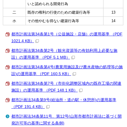
いと認められる開発行為
二
既存の権利の行使のための建築行為等
13
ホ
その他やむを得ない建築行為等
14
都市計画法第34条第1号（公益施設・店舗）の運用基準 （PDF
1021.4 KB）
都市計画法第34条第2号（観光資源等の有効利用上必要な施
設）の運用基準 （PDF 5.1 MB）
都市計画法第34条第4号(農業用施設及び農水産物の処理等の施
設)の運用基準 （PDF 160.5 KB）
都市計画法第34条第7号（市街化調整区域内の既存工場の関連
施設）の運用基準 （PDF 148.1 KB）
都市計画法34条第9号(給油所・道の駅・休憩所)の運用基準
（PDF 191.4 KB）
都市計画法34条第11号、第12号(山形市都市計画法に基づく開
発許可等の基準に関する条例)