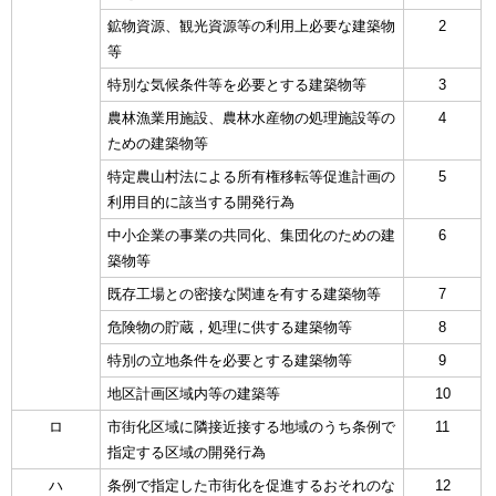
鉱物資源、観光資源等の利用上必要な建築物
2
等
特別な気候条件等を必要とする建築物等
3
農林漁業用施設、農林水産物の処理施設等の
4
ための建築物等
特定農山村法による所有権移転等促進計画の
5
利用目的に該当する開発行為
中小企業の事業の共同化、集団化のための建
6
築物等
既存工場との密接な関連を有する建築物等
7
危険物の貯蔵，処理に供する建築物等
8
特別の立地条件を必要とする建築物等
9
地区計画区域内等の建築等
10
ロ
市街化区域に隣接近接する地域のうち条例で
11
指定する区域の開発行為
ハ
条例で指定した市街化を促進するおそれのな
12