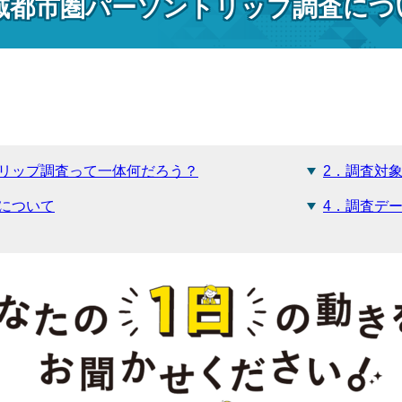
域都市圏パーソントリップ調査につ
トリップ調査って一体何だろう？
2．調査対
について
4．調査デ