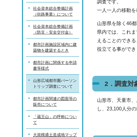
調査です。
社会資本総合整備計画
一人一人の移動を
（街路事業）について
山形県を除く46
社会資本総合整備計画
県内では、これま
（防災・安全交付金）
えることのできる
都市計画施設区域内に建
役立てる事ができ
築物を建築するとき
都市計画に関係する申請
書等様式
山形広域都市圏パーソン
2．調査対
トリップ調査について
都市計画関連の図面等の
山形市、天童市、
販売について
し、23,100人
「蔵王山」の呼称につい
て
大規模盛土造成地マップ