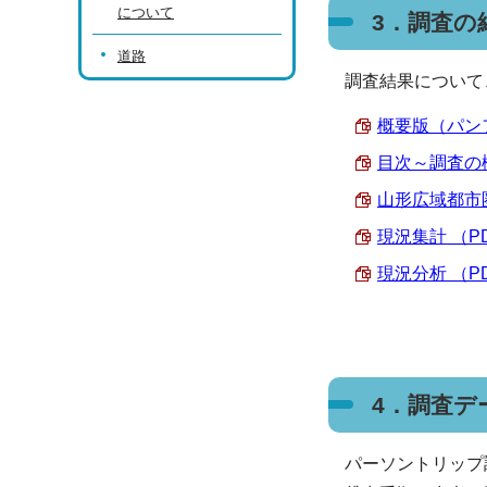
について
3．調査の
道路
調査結果について
概要版（パンフレ
目次～調査の概
山形広域都市圏
現況集計 （PDF
現況分析 （PDF
4．調査デ
パーソントリップ