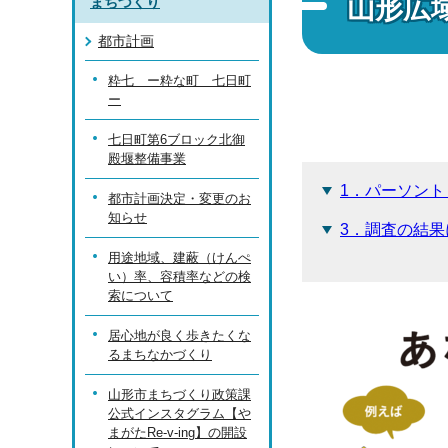
山形広
まちづくり
都市計画
粋七 ー粋な町 七日町
ー
七日町第6ブロック北御
殿堰整備事業
1．パーソン
都市計画決定・変更のお
知らせ
3．調査の結果
用途地域、建蔽（けんぺ
い）率、容積率などの検
索について
居心地が良く歩きたくな
るまちなかづくり
山形市まちづくり政策課
公式インスタグラム【や
まがたRe-v-ing】の開設