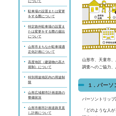
について
駐車場の設置または変更
をする際について
特定路外駐車場の設置ま
たは変更をする際の届出
について
山形市まちなか駐車場適
正化計画について
山形市、天童市、
高度地区（建築物の高さ
調査へのご協力、
規制）について
特別用途地区内の用途制
限
1．パーソ
山形広域都市計画道路の
整備状況
パーソントリップ
山形市都市計画道路見直
「どのような人が
し計画について