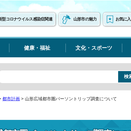
新型コロナウイルス感染症関連
山形市の魅力
お気に入
健康・福祉
文化・スポーツ
>
都市計画
> 山形広域都市圏パーソントリップ調査について