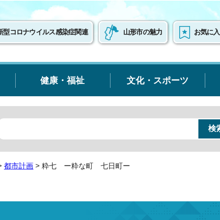
新型コロナウイルス感染症関連
山形市の魅力
お気に入
健康・福祉
文化・スポーツ
>
都市計画
> 粋七 ー粋な町 七日町ー