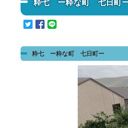
粋七 ー粋な町 七日町
粋七 ー粋な町 七日町ー