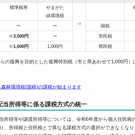
標準税率
やまがた
緑環境税
⇒
ー
ー
国税
※
3,500円
ー
市民税
※
1,500円
1,000円
県民税
らの復興を目的とした復興特別税（市と県あわせて1,000円）
ら森林環境税(国税)の課税が始まります
配当所得等に係る課税方式の統一
所得等や譲渡所得等については、令和6年度から個人住民税
り、所得税と住民税とで異なる課税方式の選択ができなくなり