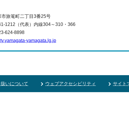
山形市旅篭町二丁目3番25号
641-1212（代表）
内線304～310・366
624-8898
ty.yamagata-yamagata.lg.jp
り扱いについて
ウェブアクセシビリティ
サイト