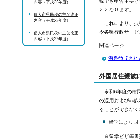
税でも申告不要と
内容（平成25年度）
ととなります。
個人市県民税の主な改正
内容（平成23年度）
これにより、扶養
や各種行政サービ
個人市県民税の主な改正
内容（平成22年度）
関連ページ
源泉徴収され
外国居住親族
令和6年度の市民
の適用および非課
ることができなく
留学により国
※留学ビザ等書