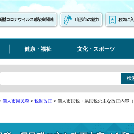
新型コロナウイルス感染症関連
山形市の魅力
お気に入
健康・福祉
文化・スポーツ
>
個人市県民税
>
税制改正
> 個人市民税・県民税の主な改正内容（