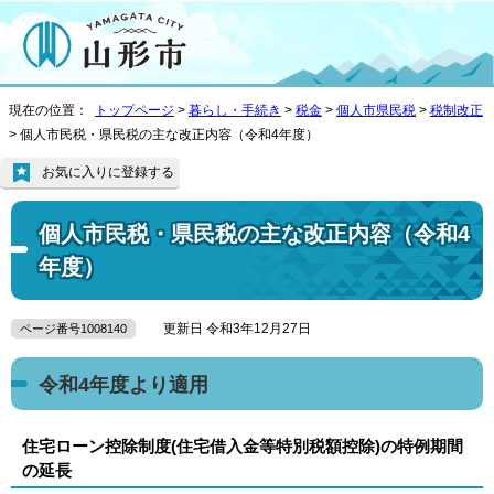
現在の位置：
トップページ
>
暮らし・手続き
>
税金
>
個人市県民税
>
税制改正
> 個人市民税・県民税の主な改正内容（令和4年度）
お気に入りに登録する
個人市民税・県民税の主な改正内容（令和4
年度）
更新日 令和3年12月27日
ページ番号1008140
令和4年度より適用
住宅ローン控除制度(住宅借入金等特別税額控除)の特例期間
の延長