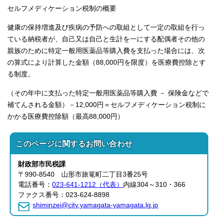
セルフメディケーション税制の概要
健康の保持増進及び疾病の予防への取組として一定の取組を行っ
ている納税者が、自己又は自己と生計を一にする配偶者その他の
親族のために特定一般用医薬品等購入費を支払った場合には、次
の算式により計算した金額（88,000円を限度）を医療費控除とす
る制度。
（その年中に支払った特定一般用医薬品等購入費 － 保険金などで
補てんされる金額）－12,000円＝セルフメディケーション税制に
かかる医療費控除額（最高88,000円）
このページに関する
お問い合わせ
財政部
市民税課
〒990-8540 山形市旅篭町二丁目3番25号
電話番号：
023-641-1212（代表）
内線304～310・366
ファクス番号：023-624-8898
shiminzei@city.yamagata-yamagata.lg.jp