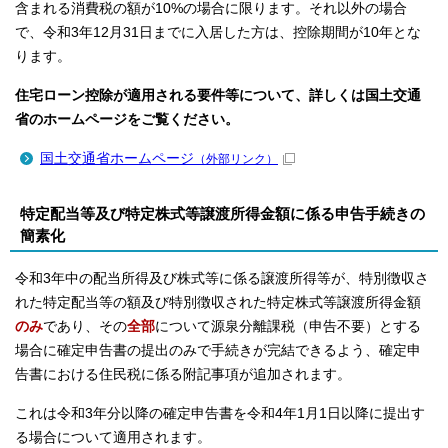
含まれる消費税の額が10%の場合に限ります。それ以外の場合
で、令和3年12月31日までに入居した方は、控除期間が10年とな
ります。
住宅ローン控除が適用される要件等について、詳しくは国土交通
省のホームページをご覧ください。
国土交通省ホームページ
（外部リンク）
特定配当等及び特定株式等譲渡所得金額に係る申告手続きの
簡素化
令和3年中の配当所得及び株式等に係る譲渡所得等が、特別徴収さ
れた特定配当等の額及び特別徴収された特定株式等譲渡所得金額
のみ
であり、その
全部
について源泉分離課税（申告不要）とする
場合に確定申告書の提出のみで手続きが完結できるよう、確定申
告書における住民税に係る附記事項が追加されます。
これは令和3年分以降の確定申告書を令和4年1月1日以降に提出す
る場合について適用されます。